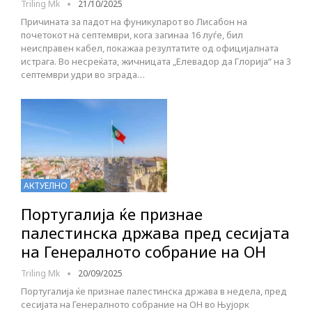
Triling Mk
21/10/2025
Причината за падот на фуникуларот во Лисабон на
почетокот на септември, кога загинаа 16 луѓе, бил
неисправен кабел, покажаа резултатите од официјалната
истрага. Во несреќата, жичницата „Елевадор да Глорија“ на 3
септември удри во зграда…
АКТУЕЛНО
Португалија ќе признае
палестинска држава пред сесијата
на Генералното собрание на ОН
Triling Mk
20/09/2025
Португалија ќе признае палестинска држава в недела, пред
сесијата на Генералното собрание на ОН во Њујорк