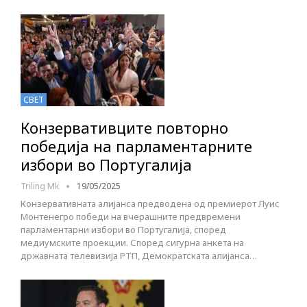
СВЕТ
Конзервативците повторно
победија на парламентарните
избори во Португалија
Triling Mk
19/05/2025
Конзервативната алијанса предводена од премиерот Луис
Монтенегро победи на вчерашните предвремени
парламентарни избори во Португалија, според
медиумските проекции. Според сигурна анкета на
државната телевизија РТП, Демократската алијанса…