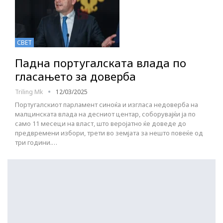
СВЕТ
Падна португалската влада по
гласањето за доверба
Triling Mk
12/03/2025
Португалскиот парламент синоќа и изгласа недоверба на
малцинската влада на десниот центар, соборувајќи ја по
само 11 месеци на власт, што веројатно ќе доведе до
предвремени избори, трети во земјата за нешто повеќе од
три години.…