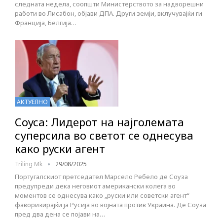
следната недела, соопшти Министерството за надворешни
работи во Лисабон, објави ДПА. Други земји, вклучувајќи ги
Франција, Белгија…
АКТУЕЛНО
Соуса: Лидерот на најголемата
суперсила во светот се однесува
како руски агент
Triling Mk
29/08/2025
Португалскиот претседател Марсело Ребело де Соуза
предупреди дека неговиот американски колега во
моментов се однесува како „руски или советски агент“
фаворизирајќи ја Русија во војната против Украина. Де Соуза
пред два дена се појави на…