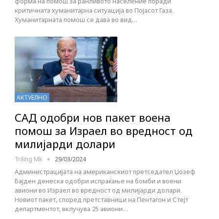
форма на помош за ранливото население поради
критичната хуманитарна ситуација во Појасот Газа.
Хуманитарната помош се дава во вид…
АКТУЕЛНО
САД одобри нов пакет воена
помош за Израел во вредност од
милијарди долари
Triling Mk
29/03/2024
Администрацијата на американскиот претседател Џозеф
Бајден денеска одобри испраќање на бомби и воени
авиони во Израел во вредност од милијарди долари.
Новиот пакет, според претставници на Пентагон и Стејт
департментот, вклучува 25 авиони…