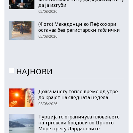
да ја изгуби
05/08/2026
(Фото) Македонци во Пефкохори
останаа без регистарски таблички
05/08/2026
НАЈНОВИ
Доаѓа многу топло време од утре
до крајот на следната недела
08/08/2026
Турција го ограничува пловењето
на трговски бродови во Црното
Море преку Дарданелите