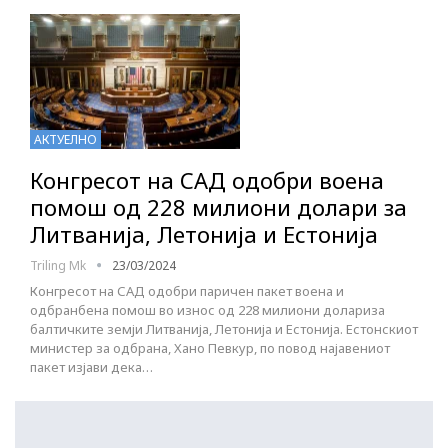
АКТУЕЛНО
Конгресот на САД одобри воена
помош од 228 милиони долари за
Литванија, Летонија и Естонија
Triling Mk
23/03/2024
Конгресот на САД одобри паричен пакет воена и
одбранбена помош во износ од 228 милиони долариза
балтичките земји Литванија, Летонија и Естонија. Естонскиот
министер за одбрана, Хано Певкур, по повод најавениот
пакет изјави дека…