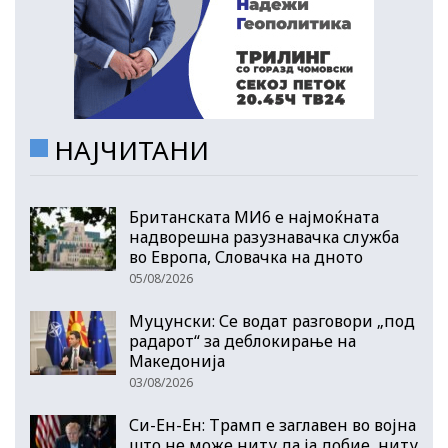
НАЈЧИТАНИ
Британската МИ6 е најмоќната
надворешна разузнавачка служба
во Европа, Словачка на дното
05/08/2026
Муцунски: Се водат разговори „под
радарот“ за деблокирање на
Македонија
03/08/2026
Си-Ен-Ен: Трамп е заглавен во војна
што не може ниту да ја добие, ниту