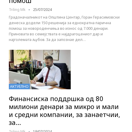
помош
Triling Mk
25/07/2024
Градоначалникот на Општина Центар, Горан Герасимовски
денеска додели 150 решенија за еднократна парична
помош за новороденчиња во износ од 7.000 денари.
Приновата во семејствата е најдрагоцениот дар и
најголемата љубов. За да запознае дел…
АКТУЕЛНО
Финансиска поддршка од 80
милиони денари за микро и мали
и средни компании, за занаетчии,
за…
Triling Mk
19/07/2024