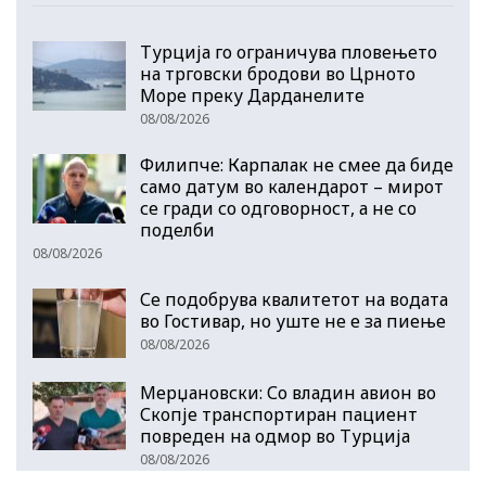
Турција го ограничува пловењето
на трговски бродови во Црното
Море преку Дарданелите
08/08/2026
Филипче: Карпалак не смее да биде
само датум во календарот – мирот
се гради со одговорност, а не со
поделби
08/08/2026
Се подобрува квалитетот на водата
во Гостивар, но уште не е за пиење
08/08/2026
Мерџановски: Со владин авион во
Скопје транспортиран пациент
повреден на одмор во Турција
08/08/2026