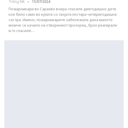
Triling Mk
15/07/2024
Пожарникари во Сараево вчера спасиле двегодишно дете
кое било само во куќата со својата постара четиригодишна
сестра. Имено, пожарникарите забележале дека малото
момче се качило на отворениот прозорец, брзо реагирале
и го спасиле.…