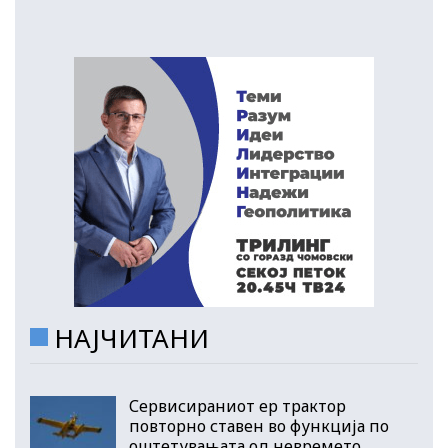
НАЈЧИТАНИ
Сервисираниот ер трактор
повторно ставен во функција по
оштетувањата од невремето