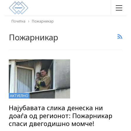
Почетна
Пожарникар
Пожарникар
АКТУЕЛНО
Најубавата слика денеска ни
доаѓа од регионот: Пожарникар
спаси двегодишно момче!