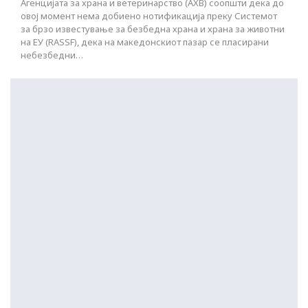
Агенцијата за храна и ветеринарство (АХВ) соопшти дека до
овој момент нема добиено нотификација преку Системот
за брзо известување за безбедна храна и храна за животни
на ЕУ (RASSF), дека на македонскиот пазар се пласирани
небезбедни…