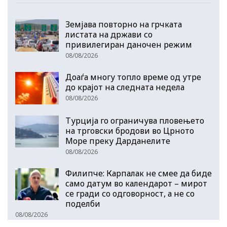
Земјава повторно на грчката
листата на држави со
привилегиран даночен режим
08/08/2026
Доаѓа многу топло време од утре
до крајот на следната недела
08/08/2026
Турција го ограничува пловењето
на трговски бродови во Црното
Море преку Дарданелите
08/08/2026
Филипче: Карпалак не смее да биде
само датум во календарот – мирот
се гради со одговорност, а не со
поделби
08/08/2026