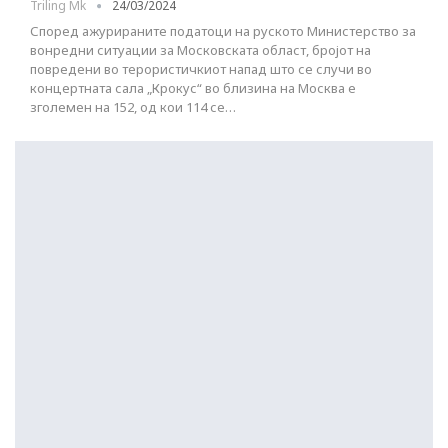
Triling Mk
24/03/2024
Според ажурираните податоци на руското Министерство за
вонредни ситуации за Московската област, бројот на
повредени во терористичкиот напад што се случи во
концертната сала „Крокус“ ​​во близина на Москва е
зголемен на 152, од кои 114 се…