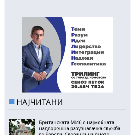
НАЈЧИТАНИ
Британската МИ6 е најмоќната
надворешна разузнавачка служба
во Европа, Словачка на дното