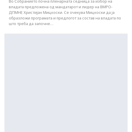
Во Собранието почна пленарната седница за избор на
владата предложена од мандатарот и лидер на ВМРО-
ДПМНЕ Христијан Мицкоски. Се очекува Мицкоски да ја
образложи програмата и предлогот за состав на владата по
што треба да започне…