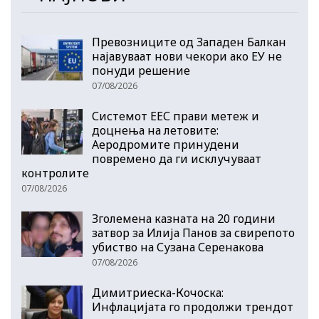
Превозниците од Западен Балкан
најавуваат нови чекори ако ЕУ не
понуди решение
07/08/2026
Системот ЕЕС прави метеж и
доцнења на летовите:
Аеродромите принудени
повремено да ги исклучуваат
контролите
07/08/2026
Зголемена казната на 20 години
затвор за Илија Панов за свирепото
убиство на Сузана Серенакова
07/08/2026
Димитриеска-Кочоска:
Инфлацијата го продолжи трендот