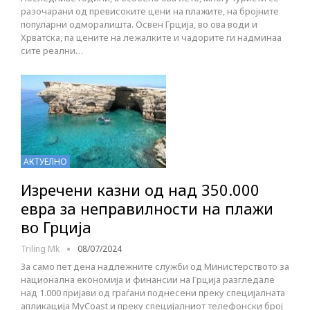
разочарани од превисоките цени на плажите, на бројните
популарни одморалишта. Освен Грција, во ова води и
Хрватска, па цените на лежалките и чадорите ги надминаа
сите реални…
АКТУЕЛНО
Изречени казни од над 350.000
евра за неправилности на плажи
во Грција
Triling Mk
08/07/2024
За само пет дена надлежните служби од Министерството за
национална економија и финансии на Грција разгледале
над 1.000 пријави од граѓани поднесени преку специјалната
апликација MyCoast и преку специјалниот телефонски број