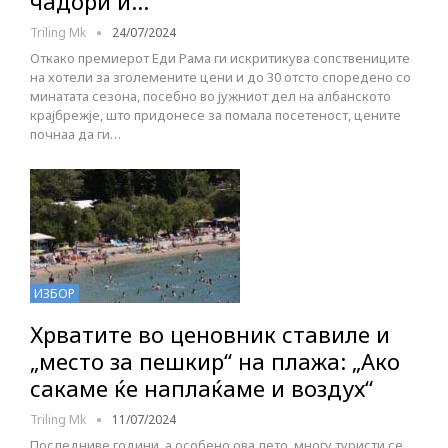
чадори и…
Triling Mk
24/07/2024
Откако премиерот Еди Рама ги искритикува сопствениците
на хотели за зголемените цени и до 30 отсто споредено со
минатата сезона, посебно во јужниот дел на албанското
крајбрежје, што придонесе за помала посетеност, цените
почнаа да ги…
ИЗБОР
Хрватите во ценовник ставиле и
„место за пешкир“ на плажа: „Ако
сакаме ќе наплаќаме и воздух“
Triling Mk
11/07/2024
Последниве години, а особено ова лето, многу туристи се