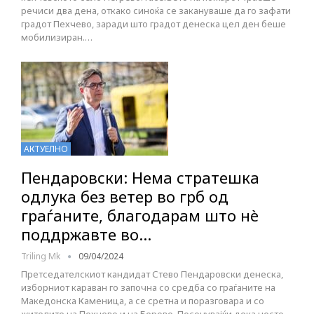
речиси два дена, откако синоќа се закануваше да го зафати
градот Пехчево, заради што градот денеска цел ден беше
мобилизиран.…
АКТУЕЛНО
Пендаровски: Нема стратешка
одлука без ветер во грб од
граѓаните, благодарам што нè
поддржавте во…
Triling Mk
09/04/2024
Претседателскиот кандидат Стево Пендаровски денеска,
изборниот караван го започна со средба со граѓаните на
Македонска Каменица, а се сретна и поразговара и со