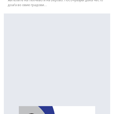
жителите на Пехчево и на Берово. Посочувајќи дека често
доаѓа во овие градови…