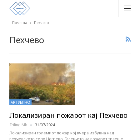
Почетна
Пехчево
Пехчево
АКТУЕЛНО
Локализиран пожарот кај Пехчево
Triling Mk
31/07/2024
Локализиран големиот пожар кој вчера избувна над
пехчевското село Негрево. Гасењето на пожарот траеше