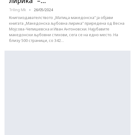
лирика“ –…
Triling Mk
26/05/2024
Книгоиздавателството „Матица македонска" ја објави
книгата „Македонска љубовна лирика" приредена од Весна
Мојсова-Чепишевска и Иван Антоновски. Најубавите
македонски љубовни стихови, сега се на едно место. На
близу 500 страници, со 342…