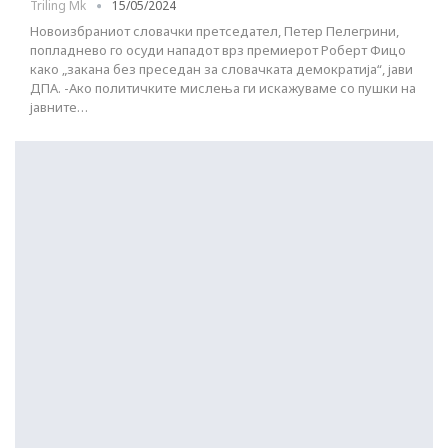
Triling Mk
15/05/2024
Новоизбраниот словачки претседател, Петер Пелегрини,
попладнево го осуди нападот врз премиерот Роберт Фицо
како „закана без преседан за словачката демократија“, јави
ДПА. -Ако политичките мислења ги искажуваме со пушки на
јавните…