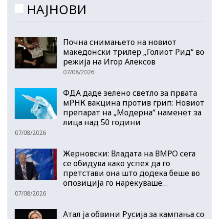
НАЈНОВИ
Почна снимањето на новиот
македонски трилер „Голиот Рид“ во
режија на Игор Алексов
07/08/2026
ФДА даде зелено светло за првата
мРНК вакцина против грип: Новиот
препарат на „Модерна“ наменет за
лица над 50 години
07/08/2026
Жерновски: Владата на ВМРО сега
се обидува како успех да го
претстави она што додека беше во
опозиција го нарекуваше…
07/08/2026
Атал ја обвини Русија за кампања со