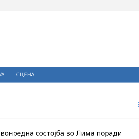
УА
СЦЕНА
 вонредна состојба во Лима поради