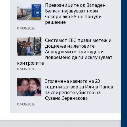
Превозниците од Западен
Балкан најавуваат нови
чекори ако ЕУ не понуди
решение
07/08/2026
Системот ЕЕС прави метеж и
доцнења на летовите:
Аеродромите принудени
повремено да ги исклучуваат
контролите
07/08/2026
Зголемена казната на 20
години затвор за Илија Панов
за свирепото убиство на
Сузана Серенакова
07/08/2026