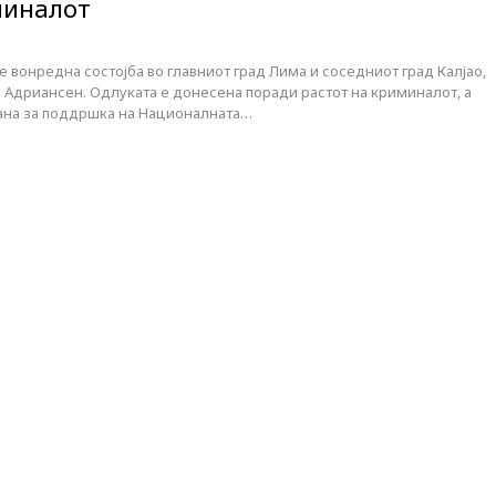
миналот
е вонредна состојба во главниот град Лима и соседниот град Калјао,
 Адриансен. Одлуката е донесена поради растот на криминалот, а
рана за поддршка на Националната…