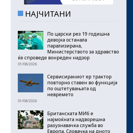
НАЈЧИТАНИ
По царски рез 19 годишна
девојка останала
парализирана,
Министерството за здравство
ќе спроведе вонреден надзор
01/08/2026
Сервисираниот ер трактор
повторно ставен во функција
по оштетувањата од
невремето
01/08/2026
Британската МИ6 е
најмоќната надворешна
разузнавачка служба во
Европа, Словачка на дното