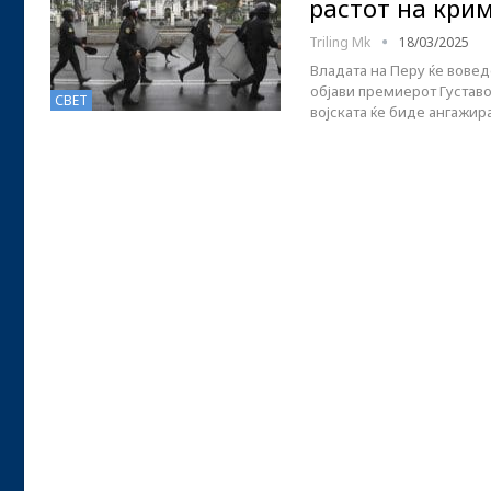
растот на кри
Triling Mk
18/03/2025
Владата на Перу ќе вовед
објави премиерот Густаво
СВЕТ
војската ќе биде ангажи