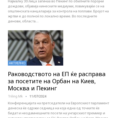
Најмалку 30 лица загинаа во Пекинг по обилните поројни
дождови, објавија кинеските медиуми, повикувајќи се на
општинската канцеларија за контрола на поплави. Бројот на
жртви е до полноќ по локално време. Во последните
денови, областа…
АКТУЕЛНО
Раководството на ЕП ќе расправа
за посетите на Орбан на Киев,
Москва и Пекинг
Triling Mk
11/07/2024
Конференцијата на претседатели на Европскиот парламент
денеска ќе одржи седница на која една од точките ќе
бидат и неодамнешните посети на унгарскиот премиер и