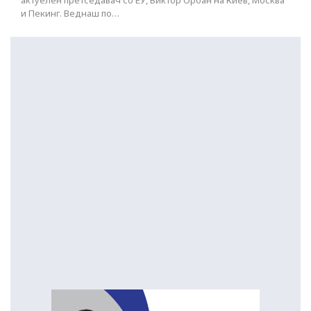
актуелен претседавач со ЕУ, Виктор Орбан на Киев, Москва
и Пекинг. Веднаш по…