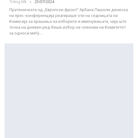
Triling Mk
25/07/2024
Пратеничката од „Европски фронт“ Арбана Пашоли денеска
на прес-конференција реагираше оти на седницата на
Комисија за прашања на изборите и именувањата, чија што
точка на дневен ред беше избор на членови на Комитетот
за односи меѓу…