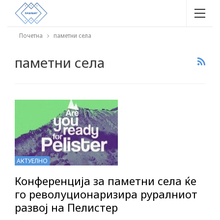
Почетна
паметни села
паметни села
АКТУЕЛНО
Конференција за паметни села ќе
го револуционаризира руралниот
развој на Пелистер