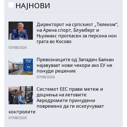
НАЈНОВИ
Директорот на српскиот „Телеком“,
на Арена спорт, Блумберг и
Њузмакс прогласен за персона нон
грата во Косово
07/08/2026
Превозниците од Западен Балкан
најавуваат нови чекори ако ЕУ не
понуди решение
07/08/2026
Системот ЕЕС прави метеж и
доцнења на летовите:
Аеродромите принудени
повремено да ги исклучуваат
контролите
07/08/2026