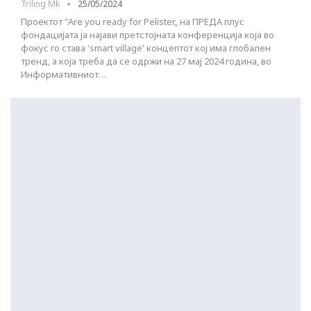
Triling Mk
25/05/2024
Проектот "Are you ready for Pelister„ на ПРЕДА плус
фондацијата ја најави претстојната конференција која во
фокус го става 'smart village' концептот кој има глобален
тренд, а која треба да се одржи на 27 мај 2024 година, во
Информативниот…