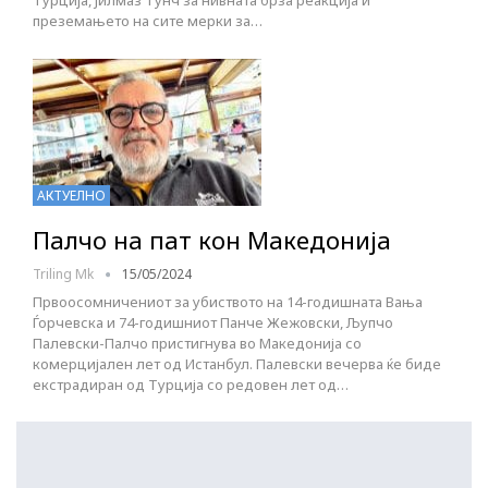
Турција, Јилмаз Тунч за нивната брза реакција и
преземањето на сите мерки за…
АКТУЕЛНО
Палчо на пат кон Македонија
Triling Mk
15/05/2024
Првоосомничениот за убиството на 14-годишната Вања
Ѓорчевска и 74-годишниот Панче Жежовски, Љупчо
Палевски-Палчо пристигнува во Македонија со
комерцијален лет од Истанбул. Палевски вечерва ќе биде
екстрадиран од Турција со редовен лет од…