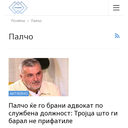
Почетна
Палчо
Палчо
АКТУЕЛНО
Палчо ќе го брани адвокат по
службена должност: Тројца што ги
барал не прифатиле