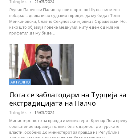
Triling Mk
21/05/2024
Љупчо Палевски Палчо од притворот во Шутка писмено
побарал адвокати во судскиот процес да му бидат Тони
Менкиновски, Славчо Секуловски и Јовица Страшевски. Но,
како што објавија повеќе медиуми, ниту еден од нив не
прифатил да му биде…
АКТУЕЛНО
Лога се заблагодари на Турција за
екстрадицијата на Палчо
Triling Mk
15/05/2024
Министерството за правда и министерот Кренар Лога преку
соопштение изразија голема благодарност до турските
власти, особено до министерот за правда на Република