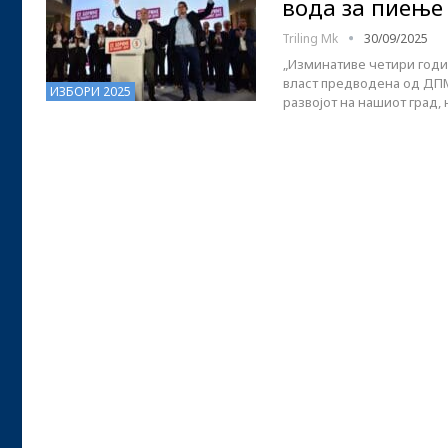
вода за пиење 
Triling Mk
30/09/2025
„Изминативе четири годи
власт предводена од ДПМН
ИЗБОРИ 2025
развојот на нашиот град, 