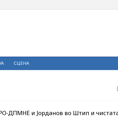
УА
СЦЕНА
РО-ДПМНЕ и Јорданов во Штип и чистат