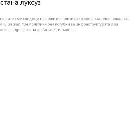
стана луксуз
ни сите сме сведоци на лошите политики со кои владееше локалнат
Е. За жал, тие политики беа погубни за инфраструктурата и за
но и за здравјето на граѓаните“, истакна…