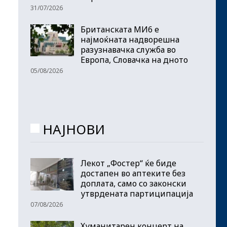
31/07/2026
Британската МИ6 е
најмоќната надворешна
разузнавачка служба во
Европа, Словачка на дното
05/08/2026
НАЈНОВИ
Лекот „Фостер“ ќе биде
достапен во аптеките без
доплата, само со законски
утврдената партиципација
07/08/2026
Хуманитарен концерт на