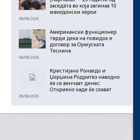
заседата во која загинаа 10
македонски херои
08/08/2026
Американски функционер
тврди дека на повидок е
договор за Ормуската
Теснина
08/08/2026
Кристијано Роналдо и
Џорџина Родригез наводно
ќе се венчаат денес:
Откриено каде ќе слават
08/08/2026