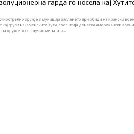
волуционерна гарда го носела кај Хутит
огнострелно оружје и муниција запленето при обиди на ирански вое
т кај групи на јеменските Хути, соопштија денеска американски воени
на оружјето се случил минатата…