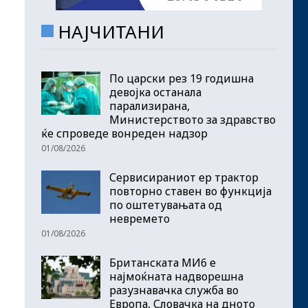
НАЈЧИТАНИ
По царски рез 19 годишна
девојка останала
парализирана,
Министерството за здравство
ќе спроведе вонреден надзор
01/08/2026
Сервисираниот ер трактор
повторно ставен во функција
по оштетувањата од
невремето
01/08/2026
Британската МИ6 е
најмоќната надворешна
разузнавачка служба во
Европа, Словачка на дното