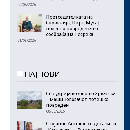
05/08/2026
Претседателката на
Словенија, Пирц Мусар
полесно повредена во
сообраќајна несреќа
01/08/2026
НАЈНОВИ
Се судрија возови во Хрватска
– машиновозачот потешко
повреден
08/08/2026
Стојанче Ангелов со детали за
„Карпалак“ – 25 години од