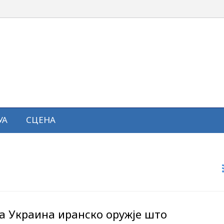
УА
СЦЕНА
а Украина иранско оружје што