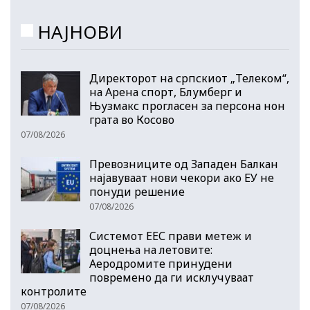
НАЈНОВИ
Директорот на српскиот „Телеком“,
на Арена спорт, Блумберг и
Њузмакс прогласен за персона нон
грата во Косово
07/08/2026
Превозниците од Западен Балкан
најавуваат нови чекори ако ЕУ не
понуди решение
07/08/2026
Системот ЕЕС прави метеж и
доцнења на летовите:
Аеродромите принудени
повремено да ги исклучуваат
контролите
07/08/2026