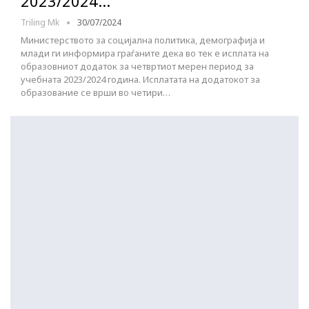
2023/2024…
Triling Mk
30/07/2024
Министерството за социјална политика, демографија и
млади ги информира граѓаните дека во тек е исплата на
образовниот додаток за четвртиот мерен период за
учебната 2023/2024 година. Исплатата на додатокот за
образование се врши во четири…