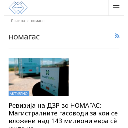
Почетна
номагас
номагас
АКТУЕЛНО
Ревизија на ДЗР во НОМАГАС:
Магистралните гасоводи за кои се
вложени над 143 милиони евра сѐ