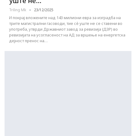
уште не…
Triling Mk
23/12/2025
И покрај вложените над 143 милиони евра за изградба на
трите магистрални гасоводи, тие сѐ уште не се ставени во
употреба, утврди Државниот завод за ревизија (ДЗР) во
ревизијата на усогласеност на АД за вршење на енергетска
дејност пренос на…