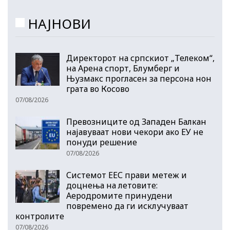
НАЈНОВИ
Директорот на српскиот „Телеком“,
на Арена спорт, Блумберг и
Њузмакс прогласен за персона нон
грата во Косово
07/08/2026
Превозниците од Западен Балкан
најавуваат нови чекори ако ЕУ не
понуди решение
07/08/2026
Системот ЕЕС прави метеж и
доцнења на летовите:
Аеродромите принудени
повремено да ги исклучуваат
контролите
07/08/2026