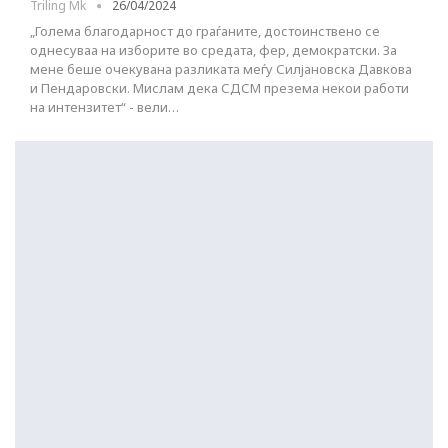
Triling Mk
26/04/2024
„Голема благодарност до граѓаните, достоинствено се
однесуваа на изборите во средата, фер, демократски. За
мене беше очекувана разликата меѓу Силјановска Давкова
и Пендаровски. Мислам дека СДСM презема некои работи
на интензитет“ - вели…