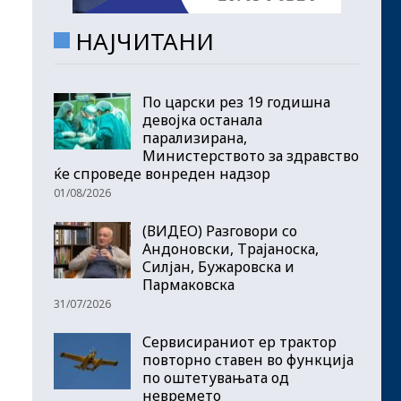
НАЈЧИТАНИ
По царски рез 19 годишна
девојка останала
парализирана,
Министерството за здравство
ќе спроведе вонреден надзор
01/08/2026
(ВИДЕО) Разговори со
Андоновски, Трајаноска,
Силјан, Бужаровска и
Пармаковска
31/07/2026
Сервисираниот ер трактор
повторно ставен во функција
по оштетувањата од
невремето