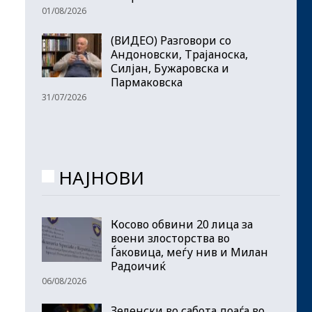
01/08/2026
(ВИДЕО) Разговори со
Андоновски, Трајаноска,
Силјан, Бужаровска и
Пармаковска
31/07/2026
НАЈНОВИ
Косово обвини 20 лица за
воени злосторства во
Ѓаковица, меѓу нив и Милан
Радоичиќ
06/08/2026
Зеленски во сабота доаѓа во