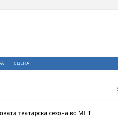
УА
СЦЕНА
овата театарска сезона во МНТ