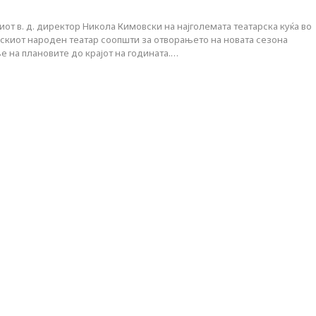
от в. д. директор Никола Кимовски на најголемата театарска куќа во
скиот народен театар соопшти за отворањето на новата сезона
ње на плановите до крајот на годината.…