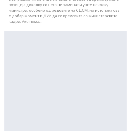
позиција доколку со него не заминат и уште неколку
министри, особено од редовите на СДСМ, но исто така ова
е добар момент и ДУИ да се преиспита со министерските
кадри. Ако нема…