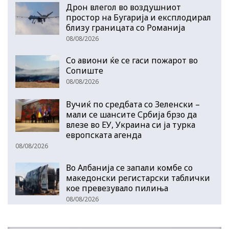
Дрон влегол во воздушниот
простор на Бугарија и експлодирал
близу границата со Романија
08/08/2026
Со авиони ќе се гаси пожарот во
Сопиште
08/08/2026
Вучиќ по средбата со Зеленски –
мали се шансите Србија брзо да
влезе во ЕУ, Украина си ја турка
европската агенда
08/08/2026
Во Албанија се запали комбе со
македонски регистарски таблички
кое превезувало пилиња
08/08/2026