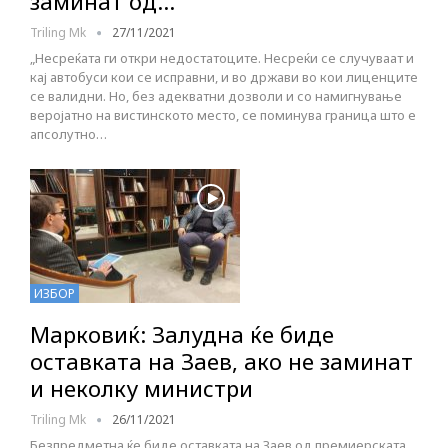
заминат од…
Triling Mk
27/11/2021
„Несреќата ги откри недостатоците. Несреќи се случуваат и
кај автобуси кои се исправни, и во држави во кои лиценците
се валидни. Но, без адекватни дозволи и со намигнување
веројатно на вистинското место, се поминува граница што е
апсолутно…
ИЗБОР
Марковиќ: Залудна ќе биде
оставката на Заев, ако не заминат
и неколку министри
Triling Mk
26/11/2021
Безпредметна ќе биде оставката на Заев од премиерската