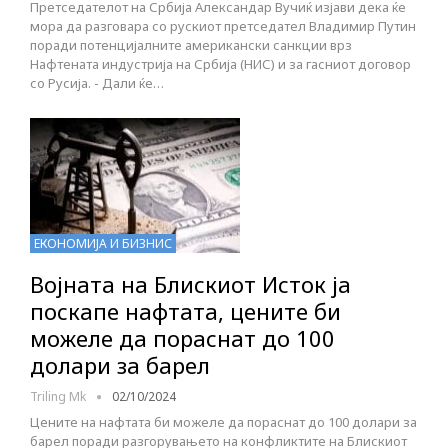
Претседателот на Србија Александар Вучиќ изјави дека ќе
мора да разговара со рускиот претседател Владимир Путин
поради потенцијалните американски санкции врз
Нафтената индустрија на Србија (НИС) и за гасниот договор
со Русија. - Дали ќе…
ЕКОНОМИЈА И БИЗНИС
Војната на Блискиот Исток ја
поскапе нафтата, цените би
можеле да пораснат до 100
долари за барел
Triling Mk
02/10/2024
Цените на нафтата би можеле да пораснат до 100 долари за
барел поради разгорувањето на конфликтите на Блискиот