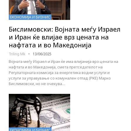
ЕКОНОМИЈА И БИЗНИС
Бислимовски: Војната меѓу Израел
и Иран ќе влијае врз цената на
нафтата и во Македонија
Triling Mk
13/06/2025
Војната меѓу Израел и Иран ќе има влијанија врз цената на
нафтата и во Македонија, смета претседателот на
Регулаторната комисија за енергетика водни услуги и
услуги за управување со комунален отпад (РКЕ) Марко
Бислимовски, но не очекува…
ЕКОНОМИЈА И БИЗНИС