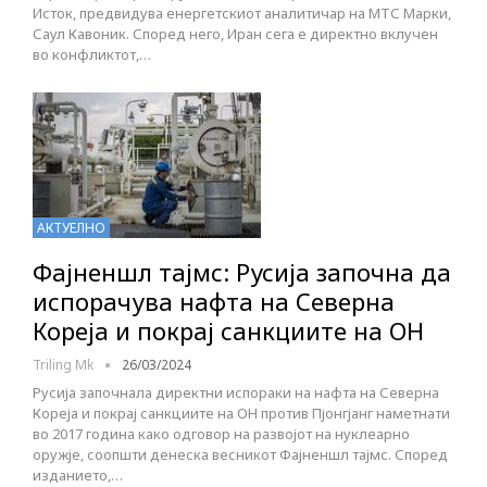
Исток, предвидува енергетскиот аналитичар на МТС Марки,
Саул Кавоник. Според него, Иран сега е директно вклучен
во конфликтот,…
АКТУЕЛНО
Фајненшл тајмс: Русија започна да
испорачува нафта на Северна
Кореја и покрај санкциите на ОН
Triling Mk
26/03/2024
Русија започнала директни испораки на нафта на Северна
Кореја и покрај санкциите на ОН против Пјонгјанг наметнати
во 2017 година како одговор на развојот на нуклеарно
оружје, соопшти денеска весникот Фајненшл тајмс. Според
изданието,…