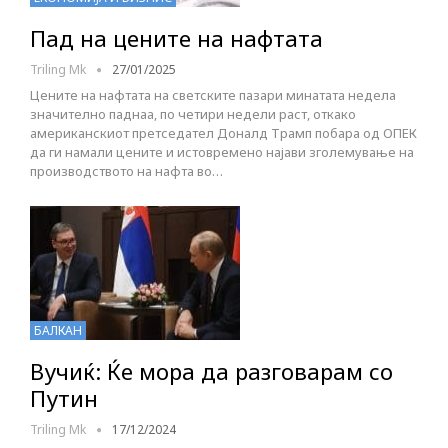
Пад на цените на нафтата
Triling Mk
27/01/2025
Цените на нафтата на светските пазари минатата недела
значително паднаа, по четири недели раст, откако
американскиот претседател Доналд Трамп побара од ОПЕК
да ги намали цените и истовремено најави зголемување на
производството на нафта во…
БАЛКАН
Вучиќ: Ќе мора да разговарам со
Путин
Triling Mk
17/12/2024