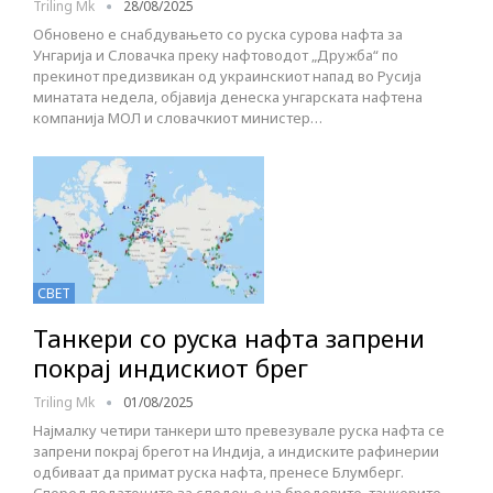
Triling Mk
28/08/2025
Обновено е снабдувањето со руска сурова нафта за
Унгарија и Словачка преку нафтоводот „Дружба“ по
прекинот предизвикан од украинскиот напад во Русија
минатата недела, објавија денеска унгарската нафтена
компанија МОЛ и словачкиот министер…
СВЕТ
Танкери со руска нафта запрени
покрај индискиот брег
Triling Mk
01/08/2025
Најмалку четири танкери што превезувале руска нафта се
запрени покрај брегот на Индија, а индиските рафинерии
одбиваат да примат руска нафта, пренесе Блумберг.