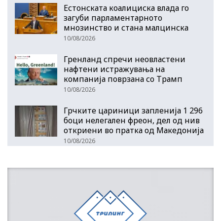
Естонската коалициска влада го
загуби парламентарното
мнозинство и стана малцинска
10/08/2026
Гренланд спречи неовластени
нафтени истражувања на
компанија поврзана со Трамп
10/08/2026
Грчките цариници запленија 1 296
боци нелегален фреон, дел од нив
откриени во пратка од Македонија
10/08/2026