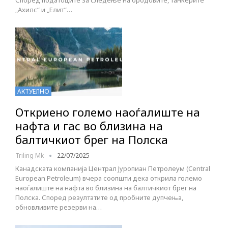
Според податоците за следење на бродовите, танкерите
„Ахилс“ и „Елит“…
АКТУЕЛНО
Откриено големо наоѓалиште на
нафта и гас во близина на
балтичкиот брег на Полска
Triling Mk
22/07/2025
Канадската компанија Централ Јуропиан Петролеум (Central
European Petroleum) вчера соопшти дека открила големо
наоѓалиште на нафта во близина на балтичкиот брег на
Полска. Според резултатите од пробните дупчења,
обновливите резерви на…