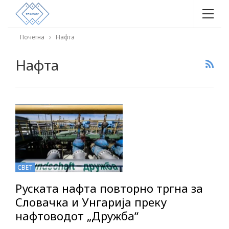
Почетна
Нафта
Нафта
СВЕТ
Руската нафта повторно тргна за
Словачка и Унгарија преку
нафтоводот „Дружба“