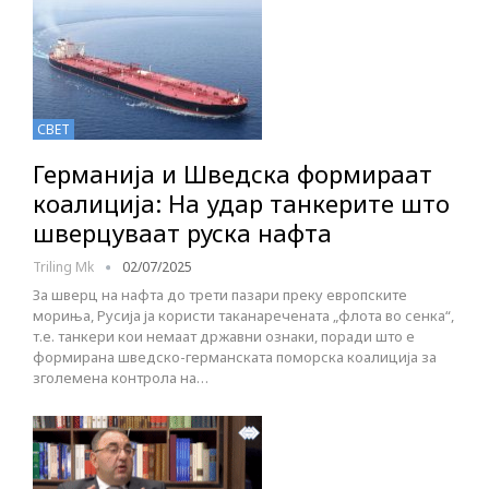
СВЕТ
Германија и Шведска формираат
коалиција: На удар танкерите што
шверцуваат руска нафта
Triling Mk
02/07/2025
За шверц на нафта до трети пазари преку европските
мориња, Русија ја користи таканаречената „флота во сенка“,
т.е. танкери кои немаат државни ознаки, поради што е
формирана шведско-германската поморска коалиција за
зголемена контрола на…