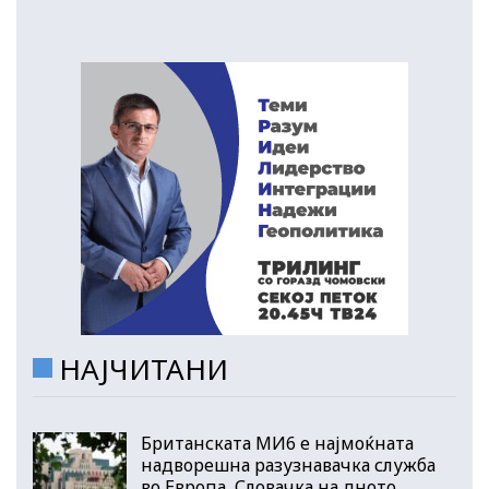
НАЈЧИТАНИ
Британската МИ6 е најмоќната
надворешна разузнавачка служба
во Европа, Словачка на дното