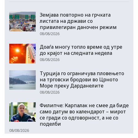
Земјава повторно на грчката
листата на држави со
привилегиран даночен режим
08/08/2026
Доаѓа многу топло време од утре
до крајот на следната недела
08/08/2026
Турција го ограничува пловењето
на трговски бродови во Црното
Море преку Дарданелите
08/08/2026
Филипче: Карпалак не смее да биде
само датум во календарот – мирот
се гради со одговорност, а не со
поделби
08/08/2026