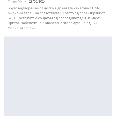
Triling Mk
28/06/2024
Бруто надворешниот долг на државата изнесува 11.789
милиони евра. Тоа претставува 81 отсто од проектираниот
БДП. Состојбата е со датум од последниот ден на март.
Притоа, забележано е квартално зголемување од 327
милиони евра.…