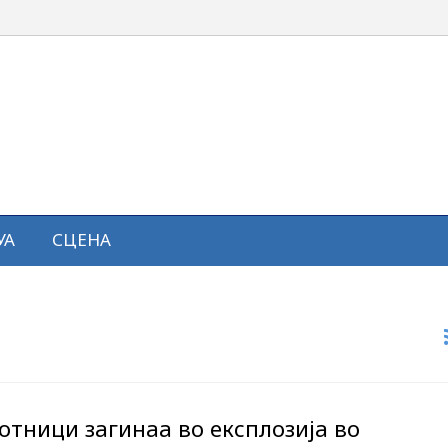
УА
СЦЕНА
отници загинаа во експлозија во