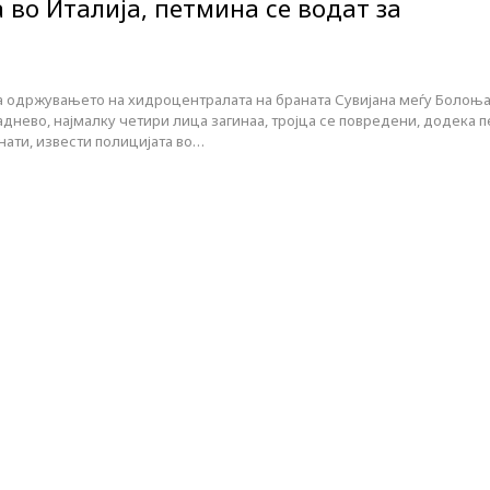
во Италија, петмина се водат за
на одржувањето на хидроцентралата на браната Сувијана меѓу Болоња
днево, најмалку четири лица загинаа, тројца се повредени, додека п
нати, извести полицијата во…