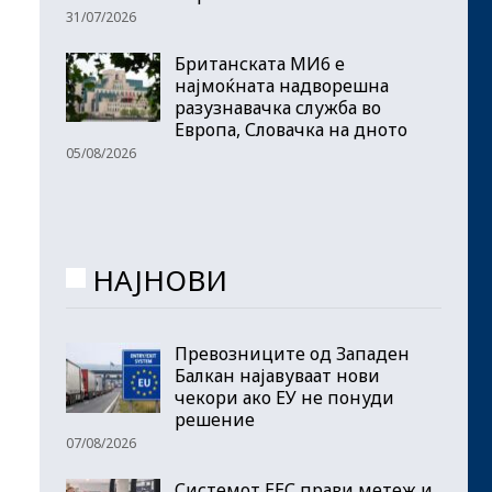
31/07/2026
Британската МИ6 е
најмоќната надворешна
разузнавачка служба во
Европа, Словачка на дното
05/08/2026
НАЈНОВИ
Превозниците од Западен
Балкан најавуваат нови
чекори ако ЕУ не понуди
решение
07/08/2026
Системот ЕЕС прави метеж и