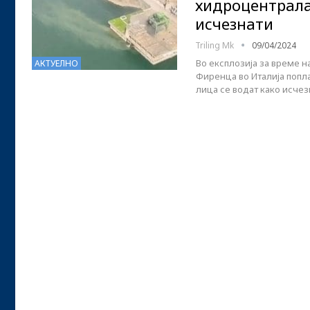
хидроцентрала 
исчезнати
Triling Mk
09/04/2024
Во експлозија за време 
АКТУЕЛНО
Фиренца во Италија попла
лица се водат како исчез