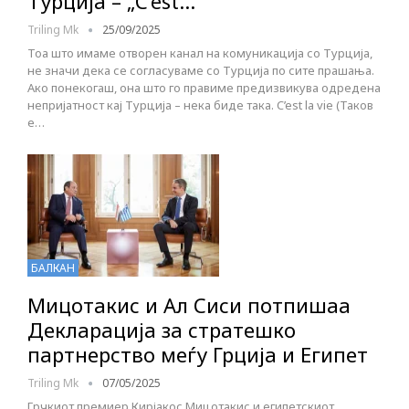
Турција – „C’est…
Triling Mk
25/09/2025
Тоа што имаме отворен канал на комуникација со Турција,
не значи дека се согласуваме со Турција по сите прашања.
Ако понекогаш, она што го правиме предизвикува одредена
непријатност кај Турција – нека биде така. C’est la vie (Таков
е…
БАЛКАН
Мицотакис и Ал Сиси потпишаа
Декларација за стратешко
партнерство меѓу Грција и Египет
Triling Mk
07/05/2025
Грчкиот премиер Кирјакос Мицотакис и египетскиот