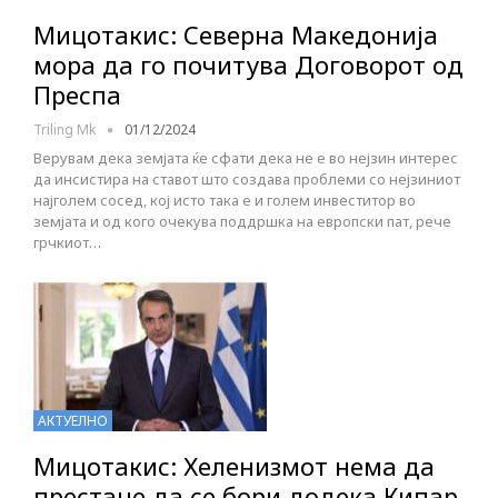
Мицотакис: Северна Македонија
мора да го почитува Договорот од
Преспа
Triling Mk
01/12/2024
Верувам дека земјата ќе сфати дека не е во нејзин интерес
да инсистира на ставот што создава проблеми со нејзиниот
најголем сосед, кој исто така е и голем инвеститор во
земјата и од кого очекува поддршка на европски пат, рече
грчкиот…
АКТУЕЛНО
Мицотакис: Хеленизмот нема да
престане да се бори додека Кипар