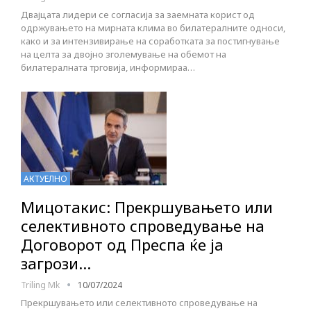
Двајцата лидери се согласија за заемната корист од
одржувањето на мирната клима во билатералните односи,
како и за интензивирање на соработката за постигнување
на целта за двојно зголемување на обемот на
билатералната трговија, информираа…
АКТУЕЛНО
Мицотакис: Прекршувањето или
селективното спроведување на
Договорот од Преспа ќе ја
загрози…
Triling Mk
10/07/2024
Прекршувањето или селективното спроведување на