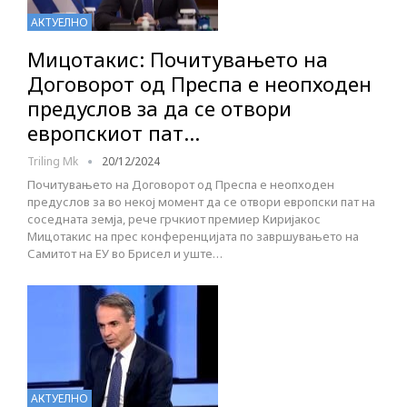
АКТУЕЛНО
Мицотакис: Почитувањето на
Договорот од Преспа е неопходен
предуслов за да се отвори
европскиот пат…
Triling Mk
20/12/2024
Почитувањето на Договорот од Преспа е неопходен
предуслов за во некој момент да се отвори европски пат на
соседната земја, рече грчкиот премиер Киријакос
Мицотакис на прес конференцијата по завршувањето на
Самитот на ЕУ во Брисел и уште…
АКТУЕЛНО