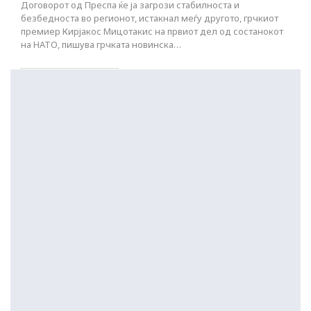
Договорот од Преспа ќе ја загрози стабилноста и
безбедноста во регионот, истакнал меѓу другото, грчкиот
премиер Кирјакос Мицотакис на првиот дел од состанокот
на НАТО, пишува грчката новинска…
ПОСТАРИ НАПИСИ