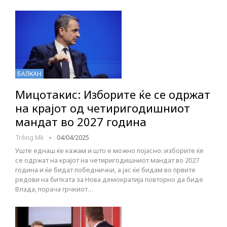
БАЛКАН
Мицотакис: Изборите ќе се одржат
на крајот од четиригодишниот
мандат во 2027 година
Triling Mk
04/04/2025
Уште еднаш ќе кажам и што е можно појасно: изборите ќе
се одржат на крајот на четиригодишниот мандат во 2027
година и ќе бидат победнички, а јас ќе бидам во првите
редови на битката за Нова демократија повторно да биде
Влада, порача грчкиот…