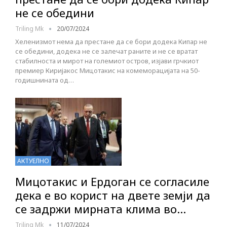
не се обедини
Triling Mk
20/07/2024
Хеленизмот нема да престане да се бори додека Кипар не
се обедини, додека не се залечат раните и не се вратат
стабилноста и мирот на големиот остров, изјави грчкиот
премиер Киријакос Мицотакис на комеморацијата на 50-
годишнината од…
АКТУЕЛНО
Мицотакис и Ердоган се согласиле
дека е во корист на двете земји да
се задржи мирната клима во…
Triling Mk
11/07/2024