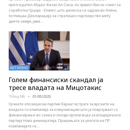
претседател Абдел Фатах Ал Сиси, по првиот Висок совет за
соработка Грција - Египет, што денеска се одржа во Атина,
потпишаа Декларација за стратешко партнерство меѓу
двете земји, јави…
АКТУЕЛНО
Голем финансиски скандал ја
тресе владата на Мицотакис
Triling Mk
01/05/2025
Грчките опозициски партии бараат истрага за врските на
владата со компанија за комуникации што ја поврзуваат со
финансирање во сенка и онлајн пропаганда за владејачката
партија Нова демократија. Прашањата за улогата на ПР
компанијата се…