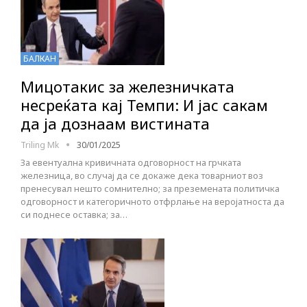
БАЛКАН
Мицотакис за железничката
несреќата кај Темпи: И јас сакам
да ја дознаам вистината
Triling Mk
30/01/2025
За евентуална кривичната одговорност на грчката
железница, во случај да се докаже дека товарниот воз
пренесувал нешто сомнително; за преземената политичка
одговорност и категоричното отфрлање на веројатноста да
си поднесе оставка; за…