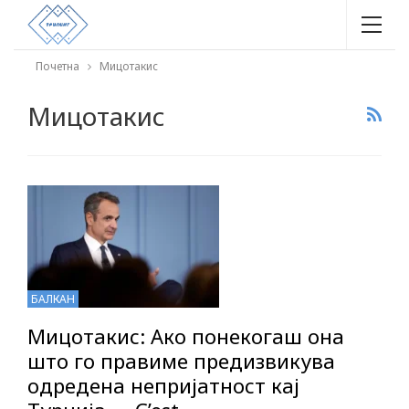
Почетна
Мицотакис
Мицотакис
БАЛКАН
Мицотакис: Ако понекогаш она
што го правиме предизвикува
одредена непријатност кај