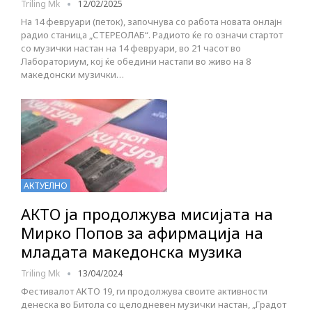
Triling Mk
12/02/2025
На 14 февруари (петок), започнува со работа новата онлајн
радио станица „СТЕРЕОЛАБ“. Радиото ќе го означи стартот
со музички настан на 14 февруари, во 21 часот во
Лабораториум, кој ќе обедини настапи во живо на 8
македонски музички…
АКТУЕЛНО
АКТО ја продолжува мисијата на
Мирко Попов за афирмација на
младата македонска музика
Triling Mk
13/04/2024
Фестивалот АКТО 19, ги продолжува своите активности
денеска во Битола со целодневен музички настан, „Градот