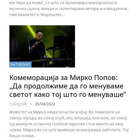
ме тера да пеам“, со што се промовира македонската
музичка сцена, млади и талентирани автори и изведувачи,
чии квалитет и творештво…
АКТУЕЛНО
Комеморација за Мирко Попов:
„Да продолжиме да го менуваме
светот како тој што го менуваше“
Triling Mk
05/04/2024
Животот на Мирко нема почеток и крај. Во темелите на
секоја зграда, во секој клуб, институција, плочник, во секој
од малкуте останати скопски паркови стои името на овој
човек. Мирко во се што правеше ги менуваше работите. Тој
беше голем…