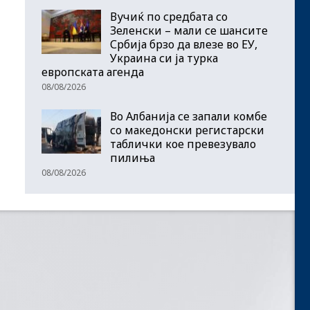
Вучиќ по средбата со
Зеленски – мали се шансите
Србија брзо да влезе во ЕУ,
Украина си ја турка
европската агенда
08/08/2026
Во Албанија се запали комбе
со македонски регистарски
таблички кое превезувало
пилиња
08/08/2026