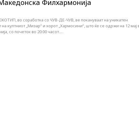
 Македонска Филхармонија
КОТИП, во соработка со ЧУВ-ДЕ-ЧУВ, ве покануваат на уникатен
 на култниот „Мизар“ и хорот „Хармосини“, што ќе се одржи на 12 мај 
а, со почеток во 20:00 часот.…