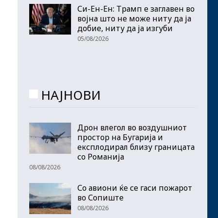
Си-Ен-Ен: Трамп е заглавен во
војна што не може ниту да ја
добие, ниту да ја изгуби
05/08/2026
НАЈНОВИ
Дрон влегол во воздушниот
простор на Бугарија и
експлодирал близу границата
со Романија
08/08/2026
Со авиони ќе се гаси пожарот
во Сопиште
08/08/2026