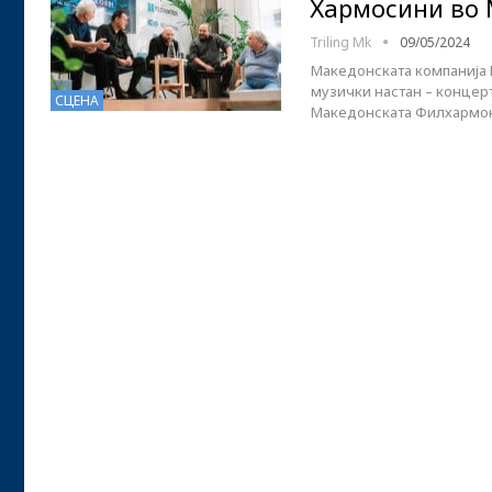
Хармосини во
Triling Mk
09/05/2024
Македонската компанија Е
музички настан – концерт
СЦЕНА
Македонската Филхармониј