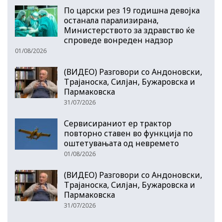
По царски рез 19 годишна девојка
останала парализирана,
Министерството за здравство ќе
спроведе вонреден надзор
01/08/2026
(ВИДЕО) Разговори со Андоновски,
Трајаноска, Силјан, Бужаровска и
Пармаковска
31/07/2026
Сервисираниот ер трактор
повторно ставен во функција по
оштетувањата од невремето
01/08/2026
(ВИДЕО) Разговори со Андоновски,
Трајаноска, Силјан, Бужаровска и
Пармаковска
31/07/2026