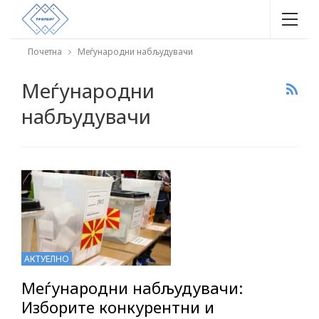
Почетна
Меѓунарoдни набљудувачи
Меѓунарoдни
набљудувачи
АКТУЕЛНО
Меѓунарoдни набљудувачи:
Изборите конкурентни и