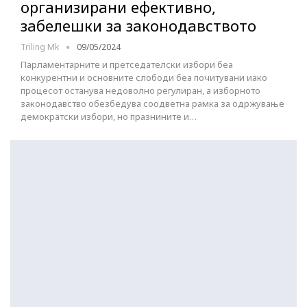
организирани ефективно,
забелешки за законодавството
Triling Mk
09/05/2024
Парламентарните и претседателски избори беа
конкурентни и основните слободи беа почитувани иако
процесот останува недоволно регулиран, а изборното
законодавство обезбедува соодветна рамка за одржување
демократски избори, но празнините и…