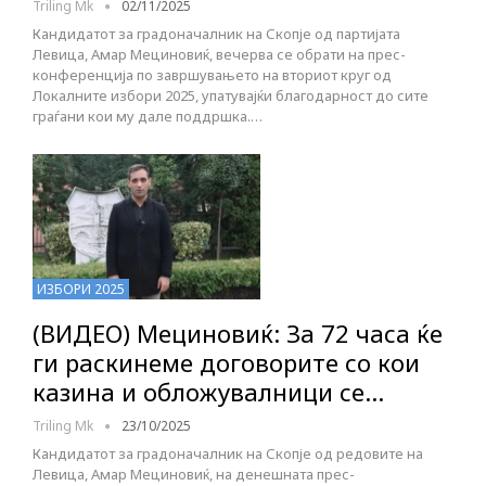
Triling Mk
02/11/2025
Кандидатот за градоначалник на Скопје од партијата
Левица, Амар Мециновиќ, вечерва се обрати на прес-
конференција по завршувањето на вториот круг од
Локалните избори 2025, упатувајќи благодарност до сите
граѓани кои му дале поддршка.…
ИЗБОРИ 2025
(ВИДЕО) Мециновиќ: За 72 часа ќе
ги раскинеме договорите со кои
казина и обложувалници се…
Triling Mk
23/10/2025
Кандидатот за градоначалник на Скопје од редовите на
Левица, Амар Мециновиќ, на денешната прес-