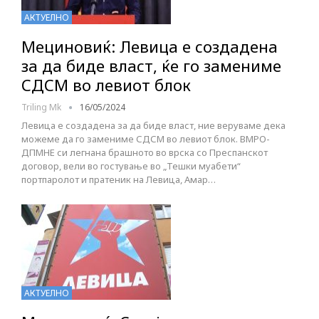
АКТУЕЛНО
Мециновиќ: Левица е создадена
за да биде власт, ќе го замениме
СДСМ во левиот блок
Triling Mk
16/05/2024
Левица е создадена за да биде власт, ние веруваме дека
можеме да го замениме СДСМ во левиот блок. ВМРО-
ДПМНЕ си легнана брашното во врска со Преспанскот
договор, вели во гостување во „Тешки муабети“
портпаролот и пратеник на Левица, Амар…
АКТУЕЛНО