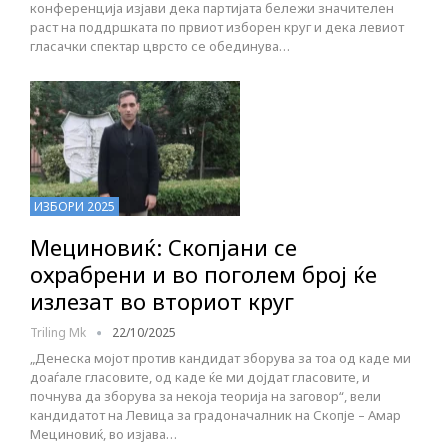
конференција изјави дека партијата бележи значителен
раст на поддршката по првиот изборен круг и дека левиот
гласачки спектар цврсто се обединува…
ИЗБОРИ 2025
Мециновиќ: Скопјани се
охрабрени и во поголем број ќе
излезат во вториот круг
Triling Mk
22/10/2025
„Денеска мојот против кандидат зборува за тоа од каде ми
доаѓале гласовите, од каде ќе ми дојдат гласовите, и
почнува да зборува за некоја теорија на заговор“, вели
кандидатот на Левица за градоначалник на Скопје – Амар
Мециновиќ, во изјава…