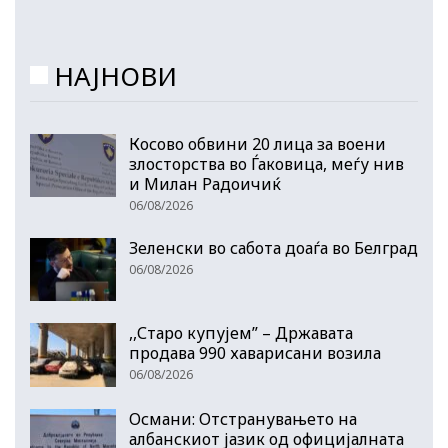
НАЈНОВИ
Косово обвини 20 лица за воени
злосторства во Ѓаковица, меѓу нив
и Милан Радоичиќ
06/08/2026
Зеленски во сабота доаѓа во Белград
06/08/2026
,,Старо купујем” – Државата
продава 990 хаварисани возила
06/08/2026
Османи: Отстранувањето на
албанскиот јазик од официјалната