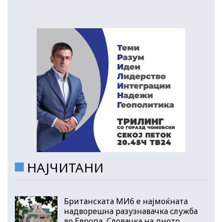
НАЈЧИТАНИ
Британската МИ6 е најмоќната
надворешна разузнавачка служба
во Европа, Словачка на дното