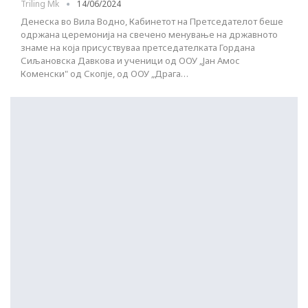
Triling Mk
14/06/2024
Денеска во Вила Водно, Кабинетот на Претседателот беше
одржана церемонија на свечено менување на државното
знаме на која присуствуваа претседателката Гордана
Сиљановска Давкова и ученици од ООУ „Јан Амос
Коменски" од Скопје, од ООУ „Драга…