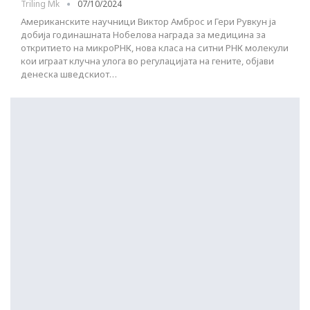
Triling Mk
07/10/2024
Американските научници Виктор Амброс и Гери Рувкун ја
добија годинашната Нобелова награда за медицина за
откритието на микроРНК, нова класа на ситни РНК молекули
кои играат клучна улога во регулацијата на гените, објави
денеска шведскиот…