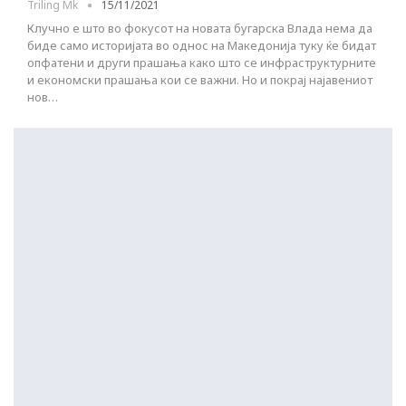
Triling Mk
15/11/2021
Клучно е што во фокусот на новата бугарска Влада нема да
биде само историјата во однос на Македонија туку ќе бидат
опфатени и други прашања како што се инфраструктурните
и економски прашања кои се важни. Но и покрај најавениот
нов…