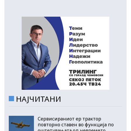
НАЈЧИТАНИ
Сервисираниот ер трактор
повторно ставен во функција по
оштетувањата од невремето