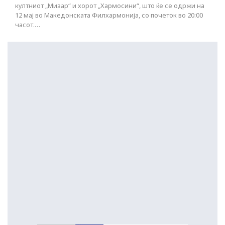
култниот „Мизар“ и хорот „Хармосини“, што ќе се одржи на
12 мај во Македонската Филхармонија, со почеток во 20:00
часот.…