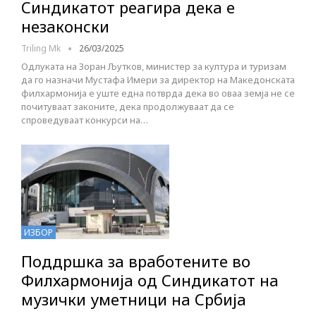
Синдикатот реагира дека е
незаконски
Triling Mk
26/03/2025
Одлуката на Зоран Љутков, министер за култура и туризам
да го назначи Мустафа Имери за директор на Македонската
филхармонија е уште една потврда дека во оваа земја не се
почитуваат законите, дека продолжуваат да се
спроведуваат конкурси на…
ИЗБОР
Поддршка за вработените во
Филхармонија од Синдикатот на
музички уметници на Србија