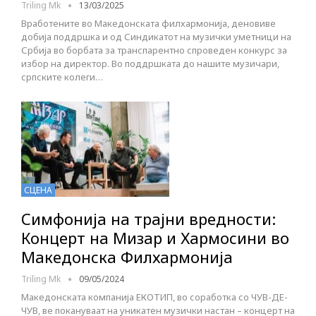
Triling Mk
13/03/2025
Вработените во Македонската филхармонија, деновиве
добија поддршка и од Синдикатот на музички уметници на
Србија во борбата за транспарентно спроведен конкурс за
избор на директор. Во поддршката до нашите музичари,
српските колеги…
СЦЕНА
Симфонија на трајни вредности:
Концерт на Мизар и Хармосини во
Македонска Филхармонија
Triling Mk
09/05/2024
Македонската компанија ЕКОТИП, во соработка со ЧУВ-ДЕ-
ЧУВ, ве покануваат на уникатен музички настан – концерт на