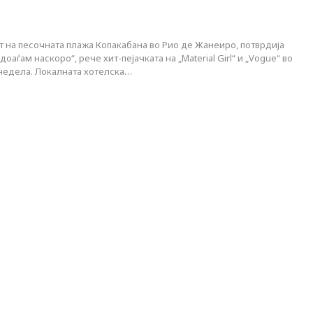
 на песочната плажа Копакабанa во Рио де Жанеиро, потврдија
доаѓам наскоро“, рече хит-пејачката на „Material Girl“ и „Vogue“ во
недела. Локалната хотелска…