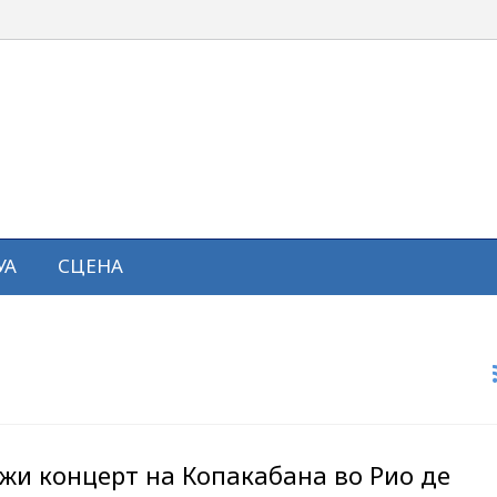
УА
СЦЕНА
жи концерт на Копакабана во Рио де