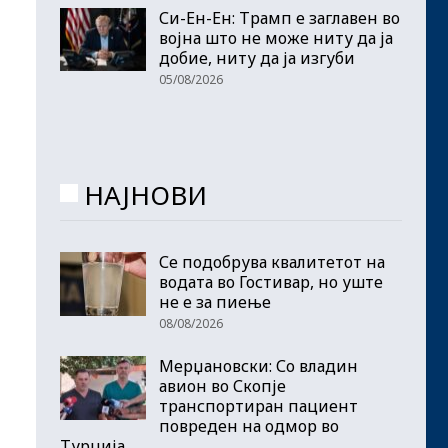
Си-Ен-Ен: Трамп е заглавен во
војна што не може ниту да ја
добие, ниту да ја изгуби
05/08/2026
НАЈНОВИ
Се подобрува квалитетот на
водата во Гостивар, но уште
не е за пиење
08/08/2026
Мерџановски: Со владин
авион во Скопје
транспортиран пациент
повреден на одмор во
Турција