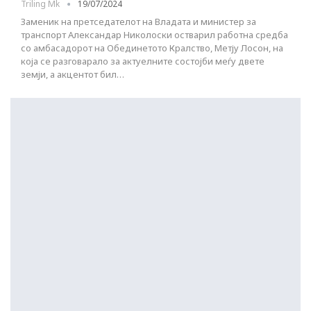
Triling Mk
19/07/2024
Заменик на претседателот на Владата и министер за
транспорт Александар Николоски остварил работна средба
со амбасадорот на Обединетото Кралство, Метју Лосон, на
која се разговарало за актуелните состојби меѓу двете
земји, а акцентот бил…