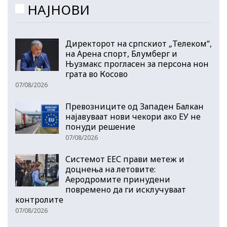
НАЈНОВИ
Директорот на српскиот „Телеком“,
на Арена спорт, Блумберг и
Њузмакс прогласен за персона нон
грата во Косово
07/08/2026
Превозниците од Западен Балкан
најавуваат нови чекори ако ЕУ не
понуди решение
07/08/2026
Системот ЕЕС прави метеж и
доцнења на летовите:
Аеродромите принудени
повремено да ги исклучуваат
контролите
07/08/2026