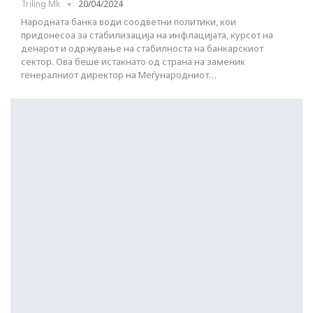
Triling Mk
20/04/2024
Народната банка води соодветни политики, кои
придонесоа за стабилизација на инфлацијата, курсот на
денарот и одржување на стабилноста на банкарскиот
сектор. Ова беше истакнато од страна на заменик
генералниот директор на Меѓународниот…