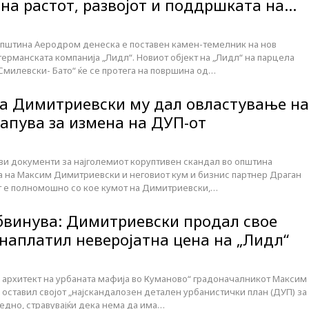
 на растот, развојот и поддршката на…
општина Аеродром денеска е поставен камен-темелник на нов
ерманската компанија „Лидл“. Новиот објект на „Лидл“ на парцела
Смилевски- Бато“ ќе се протега на површина од…
а Димитриевски му дал овластување на
тапува за измена на ДУП-от
и документи за најголемиот коруптивен скандал во општина
а на Максим Димитриевски и неговиот кум и бизнис партнер Драган
т е полномошно со кое кумот на Димитриевски,…
бвинува: Димитриевски продал свое
 наплатил неверојатна цена на „Лидл“
н архитект на урбаната мафија во Куманово“ градоначалникот Максим
оставил својот „најскандалозен детален урбанистички план (ДУП) за
ледно, стравувајќи дека нема да има…