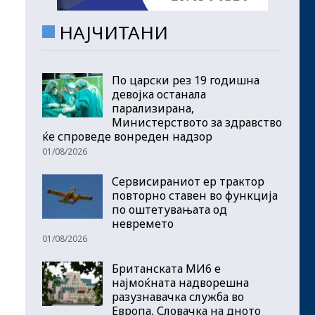
НАЈЧИТАНИ
По царски рез 19 годишна
девојка останала
парализирана,
Министерството за здравство
ќе спроведе вонреден надзор
01/08/2026
Сервисираниот ер трактор
повторно ставен во функција
по оштетувањата од
невремето
01/08/2026
Британската МИ6 е
најмоќната надворешна
разузнавачка служба во
Европа, Словачка на дното