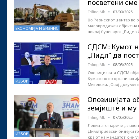
посветени сме
Triling Mk
03/09/2025
Во Реонскиот центар во 
малопродажен објект на г
ЕКОНОМИЈА И БИЗНИС
покрај булеварот „Видео 
СДСМ: Кумот н
„Лидл“ да пос
Triling Mk
08/05/2025
Опозициската СДСМ објав
Куманово во организациј
ИЗБОР
Митевски. „Овој докумен
Опозицијата о
земјиште и му
Triling Mk
07/05/2025
Левица го нарече „главе
Димитриевски бидејќи го 
ИЗБОР
крајот на мандатот, очиг