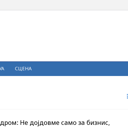
УА
СЦЕНА
дром: Не дојдовме само за бизнис,