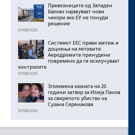
Превозниците од Западен
Балкан најавуваат нови
чекори ако ЕУ не понуди
решение
07/08/2026
Системот ЕЕС прави метеж и
доцнења на летовите:
Аеродромите принудени
повремено да ги исклучуваат
контролите
07/08/2026
Зголемена казната на 20
години затвор за Илија Панов
за свирепото убиство на
Сузана Серенакова
07/08/2026