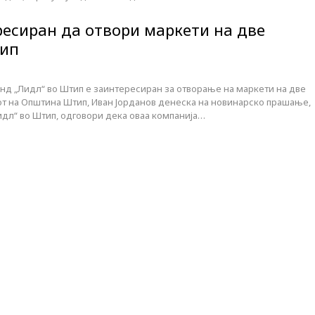
ресиран да отвори маркети на две
тип
нд „Лидл“ во Штип е заинтересиран за отворање на маркети на две
т на Општина Штип, Иван Јорданов денеска на новинарско прашање,
идл“ во Штип, одговори дека оваа компанија…