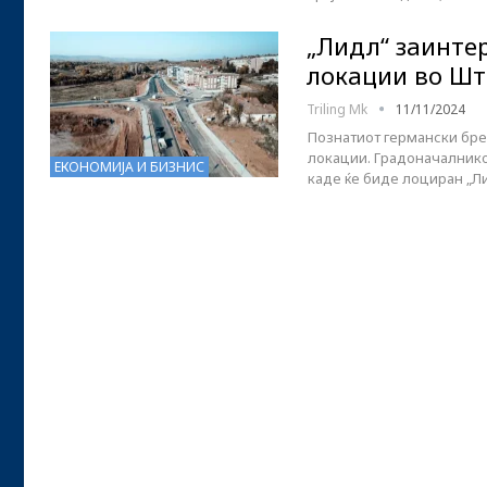
„Лидл“ заинте
локации во Ш
Triling Mk
11/11/2024
Познатиот германски бре
локации. Градоначалнико
ЕКОНОМИЈА И БИЗНИС
каде ќе биде лоциран „Л