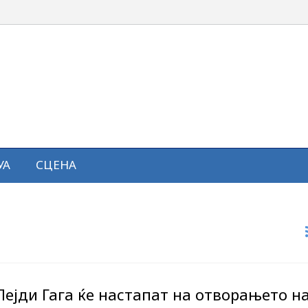
УА
СЦЕНА
Лејди Гага ќе настапат на отворањето н