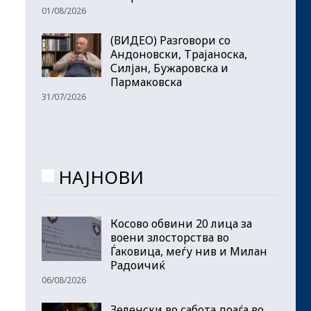
01/08/2026
(ВИДЕО) Разговори со
Андоновски, Трајаноска,
Силјан, Бужаровска и
Пармаковска
31/07/2026
НАЈНОВИ
Косово обвини 20 лица за
воени злосторства во
Ѓаковица, меѓу нив и Милан
Радоичиќ
06/08/2026
Зеленски во сабота доаѓа во