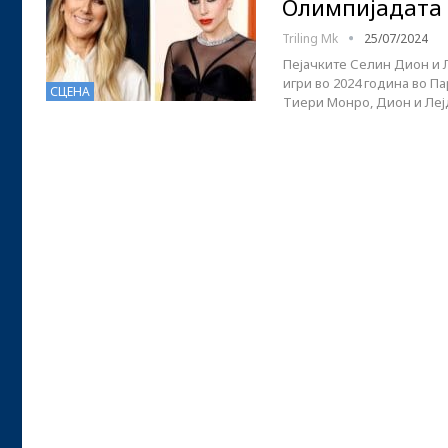
Олимпијадата 
Triling Mk
25/07/2024
Пејачките Селин Дион и Л
игри во 2024 година во П
СЦЕНА
Тиери Монро, Дион и Лејд