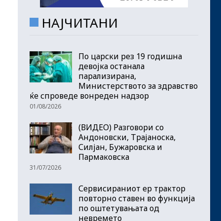
НАЈЧИТАНИ
По царски рез 19 годишна
девојка останала
парализирана,
Министерството за здравство
ќе спроведе вонреден надзор
01/08/2026
(ВИДЕО) Разговори со
Андоновски, Трајаноска,
Силјан, Бужаровска и
Пармаковска
31/07/2026
Сервисираниот ер трактор
повторно ставен во функција
по оштетувањата од
невремето