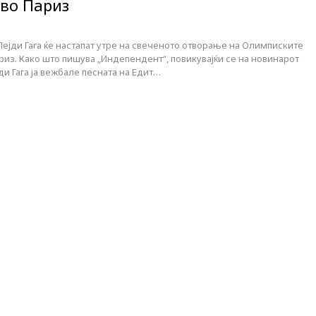
во Париз
ејди Гага ќе настапат утре на свеченото отворање на Олимписките
ариз. Како што пишува „Индепендент“, повикувајќи се на новинарот
и Гага ја вежбале песната на Едит…