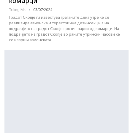
комарци
Triling Mk
03/07/2024
Градот Скопје ги известува граѓаните дека утре ќе се
реализира авионска и терестрична дезинсекција на
подрачјето на градот Скопје против ларви од комарци. На
подрачјето на градот Скопје во раните утрински часови ќе
се изврши авионската…