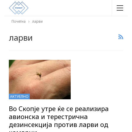
Почетна
ларви
ларви
АКТУЕЛНО
Во Скопје утре ќе се реализира
авионска и терестрична
дезинсекција против ларви од