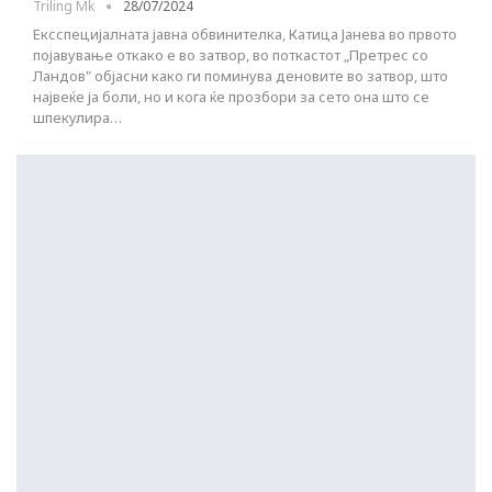
Triling Mk
28/07/2024
Ексспецијалната јавна обвинителка, Катица Јанева во првото
појавување откако е во затвор, во поткастот „Претрес со
Ландов" објасни како ги поминува деновите во затвор, што
највеќе ја боли, но и кога ќе прозбори за сето она што се
шпекулира…