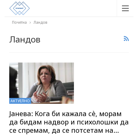
Почетна
Ландов
Ландов
АКТУЕЛНО
Јанева: Кога би кажала сѐ, морам
да бидам надвор и психолошки да
се спремам, да се потсетам на…