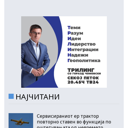
НАЈЧИТАНИ
Сервисираниот ер трактор
повторно ставен во функција по
оштетувањата од невремето