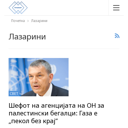
Почетна
Лазарини
Лазарини
СВЕТ
Шефот на агенцијата на ОН за
палестински бегалци: Газа е
„пекол без крај“