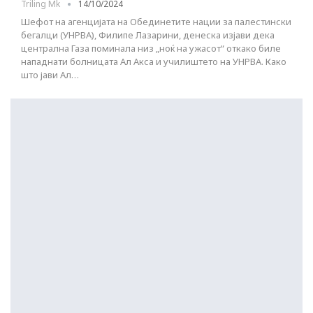
Triling Mk
14/10/2024
Шефот на агенцијата на Обединетите нации за палестински
бегалци (УНРВА), Филипе Лазарини, денеска изјави дека
централна Газа поминала низ „ноќ на ужасот“ откако биле
нападнати болницата Ал Акса и училиштето на УНРВА. Како
што јави Ал…