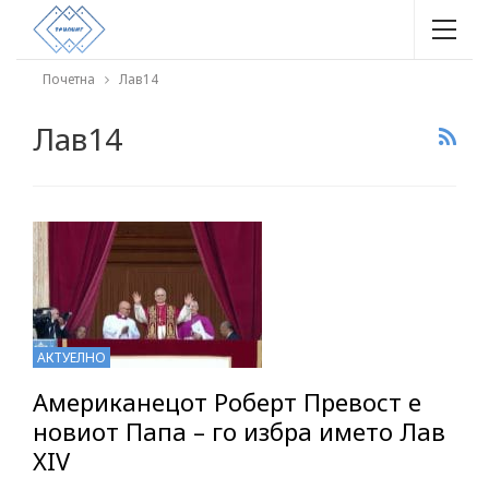
Почетна
Лав14
Лав14
АКТУЕЛНО
Американецот Роберт Превост е
новиот Папа – го избра името Лав
XIV