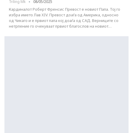
Triling Mk
08/05/2025
Кардиналот Роберт Френсис Превост е новиот Папа. Тој го
избра името Лав XIV. Превост доаѓа од Америка, односно
од Чикаго и е првиот папа кој доаѓа од САД. Верниците со
нетрпение го очекуваат првиот благослов на новиот…