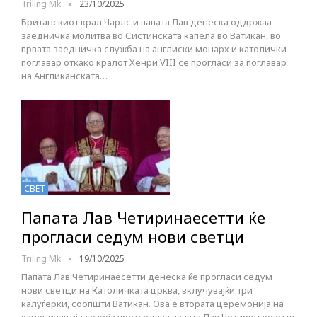
Triling Mk
23/10/2025
Британскиот крал Чарлс и папата Лав денеска оддржаа
заедничка молитва во Систинската капела во Ватикан, во
првата заедничка служба на англиски монарх и католички
поглавар откако кралот Хенри VIII се прогласи за поглавар
на Англиканската…
СВЕТ
Папата Лав Четиринаесетти ќе
прогласи седум нови светци
Triling Mk
19/10/2025
Папата Лав Четиринаесетти денеска ќе прогласи седум
нови светци на Католичката црква, вклучувајќи три
калуѓерки, соопшти Ватикан. Ова е втората церемонија на