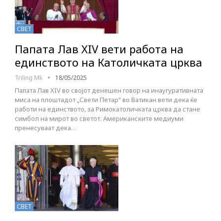
СВЕТ
Папата Лав XIV вети работа на
единството на Католичката црква
Triling Mk
18/05/2025
Папата Лав XIV во својот денешен говор на инаугуративната
миса на плоштадот „Свети Петар“ во Ватикан вети дека ќе
работи на единството, за Римокатоличката црква да стане
симбол на мирот во светот. Американските медиуми
пренесуваат дека…
СВЕТ