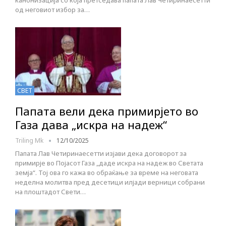
канонизација со која претседава папата Лав Четиринаесетти
од неговиот избор за…
СВЕТ
Папата вели дека примирјето во
Газа дава „искра на надеж“
Triling Mk
12/10/2025
Папата Лав Четиринаесетти изјави дека договорот за
примирје во Појасот Газа „даде искра на надеж во Светата
земја“. Тој ова го кажа во обраќање за време на неговата
неделна молитва пред десетици илјади верници собрани
на плоштадот Свети…