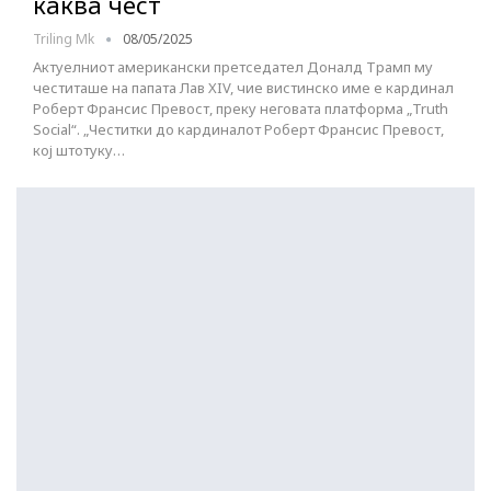
каква чест
Triling Mk
08/05/2025
Актуелниот американски претседател Доналд Трамп му
честиташе на папата Лав XIV, чие вистинско име е кардинал
Роберт Франсис Превост, преку неговата платформа „Truth
Social“. „Честитки до кардиналот Роберт Франсис Превост,
кој штотуку…