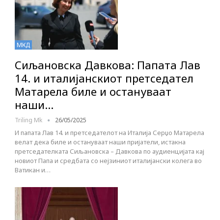
МКД
Сиљановска Давкова: Папата Лав
14. и италијанскиот претседател
Матарела биле и остануваат
наши…
Triling Mk
26/05/2025
И папата Лав 14. и претседателот на Италија Серџо Матарела
велат дека биле и остануваат наши пријатели, истакна
претседателката Сиљановска – Давкова по аудиенцијата кај
новиот Папа и средбата со нејзиниот италијански колега во
Ватикан и…