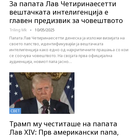
За папата Лав Четиринаесетти
вештачката интелигенција е
главен предизвик за човештвото
Triling Mk
10/05/2025
Папата Лав Четиринаесетти денеска ја изложи визијата на
своето папство, идентификувајќи ја вештачката
интелигенција како едно од најкритичните прашања со кои
се соочува човештвото. На својата прва официјална
аудиенција, новиот папа јасно…
СВЕТ
Трамп му честиташе на папата
Лав XIV: Прв американски папа,