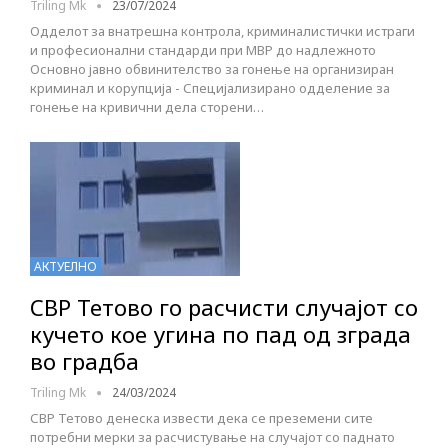
Triling Mk
23/07/2024
Одделот за внатрешна контрола, криминалистички истраги
и професионални стандарди при МВР до надлежното
Основно јавно обвинителство за гонење на организиран
криминал и корупција - Специјализирано одделение за
гонење на кривични дела сторени…
АКТУЕЛНО
СВР Тетово го расчисти случајот со
кучето кое угина по пад од зграда
во градба
Triling Mk
24/03/2024
СВР Тетово денеска извести дека се преземени сите
потребни мерки за расчистување на случајот со паднато