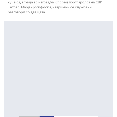
куче од зграда во изградба. Според портпаролот на СВР
Тетово, Марјан Јосифоски, извршени се службени
разговори со двајцата…