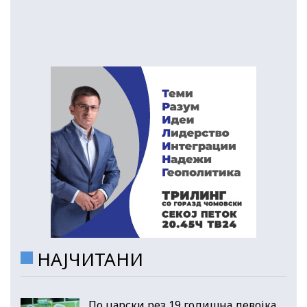
НАЈЧИТАНИ
По царски рез 19 годишна девојка