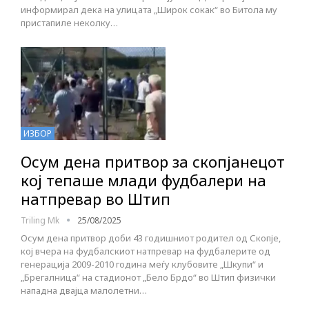
информирал дека на улицата „Широк сокак“ во Битола му
пристапиле неколку…
ИЗБОР
Осум дена притвор за скопјанецот
кој тепаше млади фудбалери на
натпревар во Штип
Triling Mk
25/08/2025
Осум дена притвор доби 43 годишниот родител од Скопје,
кој вчера на фудбалскиот натпревар на фудбалерите од
генерација 2009-2010 година меѓу клубовите „Шкупи“ и
„Брегалница“ на стадионот „Бело Брдо“ во Штип физички
нападна двајца малолетни…