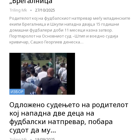
„Брегалница“
Triling Mk
27/10/2025
Родителот кој на фудбалскиот натпревар меѓу младинските
екипи Брегалница и Шкупи нападна двајца 15 годишни
домашни фудбалери доби 11 месеци казна затвор.
Портпаролот на Основниот суд –Штип и воедно судија
кривичар, Сашко Георгиев денеска…
ИЗБОР
Одложено судењето на родителот
кој нападна две деца на
фудбалски натпревар, побара
судот да му…
Triling Mk
18/09/2025