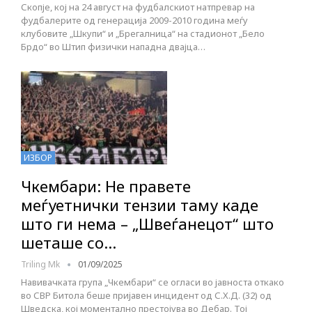
Скопје, кој на 24 август на фудбалскиот натпревар на
фудбалерите од генерација 2009-2010 година меѓу
клубовите „Шкупи“ и „Брегалница“ на стадионот „Бело
Брдо“ во Штип физички нападна двајца…
ИЗБОР
Чкембари: Не правете
меѓуетнички тензии таму каде
што ги нема – „Швеѓанецот“ што
шеташе со…
Triling Mk
01/09/2025
Навивачката група „Чкембари“ се огласи во јавноста откако
во СВР Битола беше пријавен инцидент од С.Х.Д. (32) од
Шведска, кој моментално престојува во Дебар. Тој