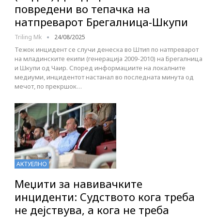
повредени во тепачка на
натпреварот Брeгалница-Шкупи
Triling Mk
24/08/2025
Тежок инцидент се случи денеска во Штип по натпреварот
на младинските екипи (генерација 2009-2010) на Брегалница
и Шкупи од Чаир. Според информациите на локалните
медиуми, инцидентот настанал во последната минута од
мечот, по прекршок…
АКТУЕЛНО
Меџити за навивачките
инциденти: Судството кога треба
не дејствува, а кога не треба