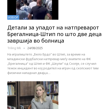
ИЗБОР
Детали за упадот на натпреварот
Брегалница-Штип по што две деца
завршија во болница
Triling Mk
24/08/2025
На игралиштето „Бело Брдо“ во Штип, за време на
младински фудбалски натпревар меѓу екипите на ФК
„Брегалница“ од Штип и ФК „Шкупи“ од Скопје, се случил
тежок инцидент во кој родител на играч од скопскиот тим
физички нападнал двајца…