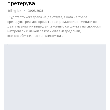
претерува
Triling Mk
08/08/2025
-Судството кога треба не дејствува, а кога не треба
претерува, реагира првиот вицепремиер Изет Меџити по
двата навивачки инциденти коишто се случија на спортски
натпревари и на кои се извикуваа навредливи,
ксенофобични, националистички и…
ПОСТАРИ НАПИСИ