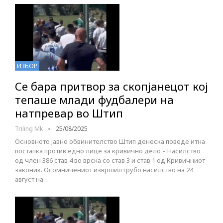
ИЗБОР
Се бара притвор за скопјанецот кој
тепаше млади фудбалери на
натпревар во Штип
Triling Mk
25/08/2025
Основното јавно обвинителство Штип денеска поведе итна
постапка против едно лице за кривично дело – Насилство
од член 386 став 4 во врска со став 3 и став 1 од Кривичниот
законик. Осомничениот извршил грубо насилство на 24
август на…