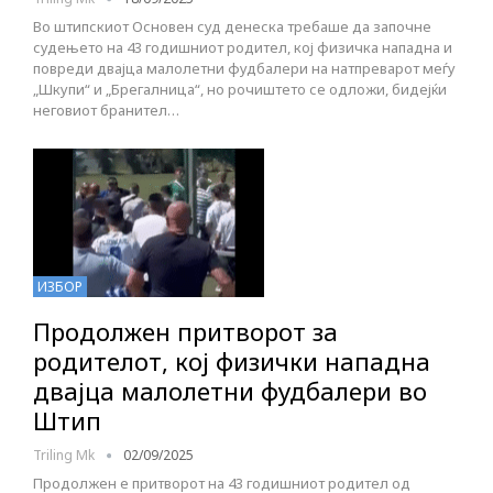
Во штипскиот Основен суд денеска требаше да започне
судењето на 43 годишниот родител, кој физичка нападна и
повреди двајца малолетни фудбалери на натпреварот меѓу
„Шкупи“ и „Брегалница“, но рочиштето се одложи, бидејќи
неговиот бранител…
ИЗБОР
Продолжен притворот за
родителот, кој физички нападна
двајца малолетни фудбалери во
Штип
Triling Mk
02/09/2025
Продолжен е притворот на 43 годишниот родител од