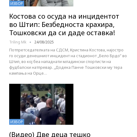
ИЗБОР
Костова со осуда на инцидентот
во Штип: Безбедноста крахира,
Тошковски да си даде оставка!
Triling Mk
24/08/2025
Потпретседателката на СДСМ, Кристина Костова, најостро
го осуди денешниот инцидент на стадионот „Бело Брдо” во
Штип, во кој беа нападнати младински спортисти на
фудбалски натпревар. „Додека Панче Тошковски му тера
кампања на Орце…
ИЗБОР
(Видео) Две деца тешко