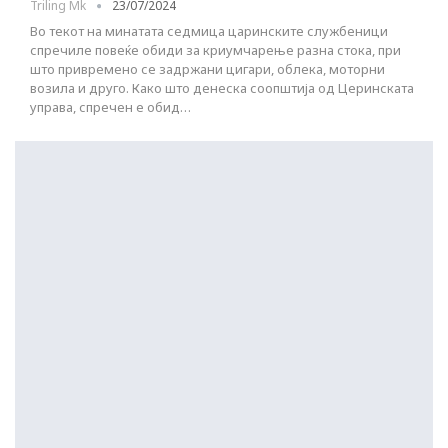
Triling Mk
23/07/2024
Во текот на минатата седмица царинските службеници
спречиле повеќе обиди за криумчарење разна стока, при
што привремено се задржани цигари, облека, моторни
возила и друго. Како што денеска соопштија од Церинската
управа, спречен е обид…