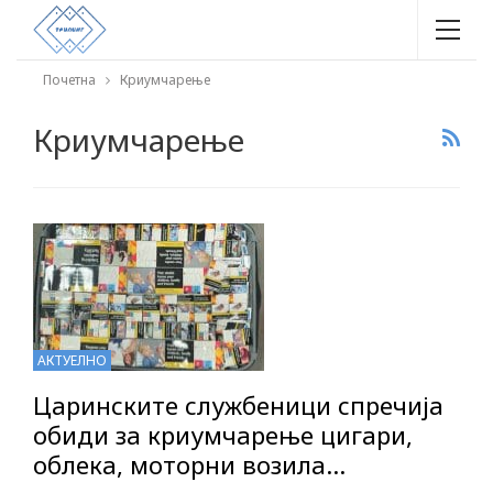
Почетна
Криумчарење
Криумчарење
АКТУЕЛНО
Царинските службеници спречија
обиди за криумчарење цигари,
облека, моторни возила…