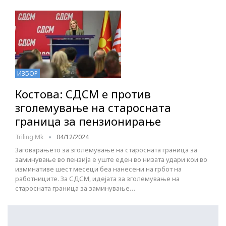
ИЗБОР
Костова: СДСМ е против
зголемување на старосната
граница за пензионирање
Triling Mk
04/12/2024
Заговарањето за зголемување на старосната граница за
заминување во пензија е уште еден во низата удари кои во
изминативе шест месеци беа нанесени на грбот на
работниците. За СДСМ, идејата за зголемување на
старосната граница за заминување…