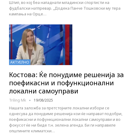
Штип, во кој беа нападнати младински спортисти на
фудбалски натпревар. „Додека Панче Тошковски му тера
кампања на Орце…
АКТУЕЛНО
Костова: Ќе понудиме решенија за
поефикасни и пофункционални
локални самоуправи
Triling Mk
19/08/2025
Нашата заложба за претстојните локални избори се
однесува да понудиме решенија кои ќе направат подобри,
поефикасни и пофункционални локални самоуправи и во
фокусот ќе ни биде т.н. зелена агенда. Би ги направиле
општините климатски…