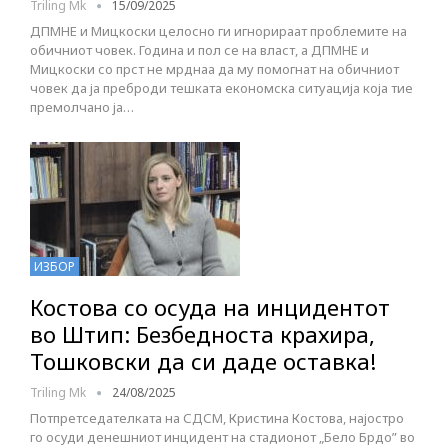
Triling Mk
15/09/2025
ДПМНЕ и Мицкоски целосно ги игнорираат проблемите на
обичниот човек. Година и пол се на власт, а ДПМНЕ и
Мицкоски со прст не мрднаа да му помогнат на обичниот
човек да ја преброди тешката економска ситуација која тие
премолчано ја…
ИЗБОР
Костова со осуда на инцидентот
во Штип: Безбедноста крахира,
Тошковски да си даде оставка!
Triling Mk
24/08/2025
Потпретседателката на СДСМ, Кристина Костова, најостро
го осуди денешниот инцидент на стадионот „Бело Брдо” во