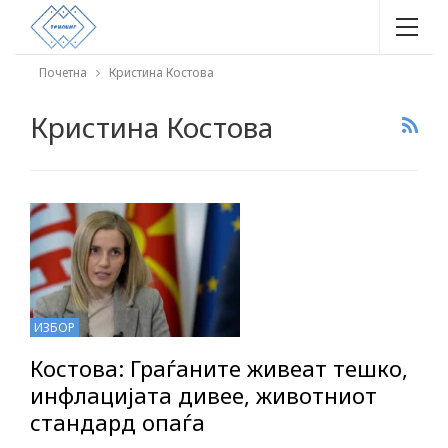
Почетна
Кристина Костова
Кристина Костова
ИЗБОР
Костова: Граѓаните живеат тешко,
инфлацијата дивее, животниот
стандард опаѓа