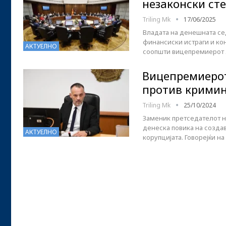
незаконски ст
Triling Mk
17/06/2025
Владата на денешната сед
финансиски истраги и кон
АКТУЕЛНО
соопшти вицепремиерот 
Вицепремиерот
против крими
Triling Mk
25/10/2024
Заменик претседателот н
денеска повика на созда
АКТУЕЛНО
корупцијата. Говорејќи н