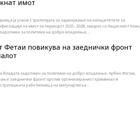
екнат имот
ница ја усвои Стратегијата за зајакнување на капацитетите за
фискација на имот за периодот 2025–2028, заедно со Акцискиот план
задолжен за политики на добро владеење,…
 Фетаи повикува на заеднички фронт
налот
а Владата задолжен за политики на добро владеење, Арбен Фетаи,
вање заеднички фронт против организираниот криминал и
а стратешката работилница на меѓупартиска…