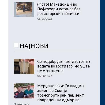
(Фото) Македонци во
Пефкохори останаа без
регистарски таблички
05/08/2026
НАЈНОВИ
Се подобрува квалитетот на
водата во Гостивар, но уште
не е за пиење
08/08/2026
Мерџановски: Со владин
авион во Скопје
транспортиран пациент
повреден на одмор во
Турција