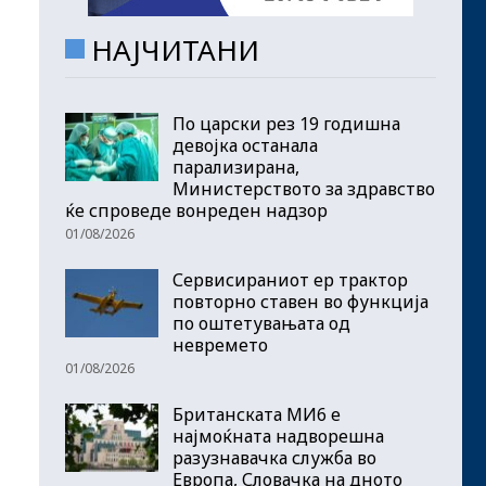
НАЈЧИТАНИ
По царски рез 19 годишна
девојка останала
парализирана,
Министерството за здравство
ќе спроведе вонреден надзор
01/08/2026
Сервисираниот ер трактор
повторно ставен во функција
по оштетувањата од
невремето
01/08/2026
Британската МИ6 е
најмоќната надворешна
разузнавачка служба во
Европа, Словачка на дното