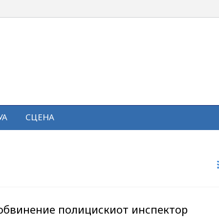
УА
СЦЕНА
обвинение полицискиот инспектор