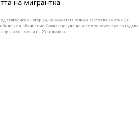
ртта на мигрантка
д гевгелиско Негорци, кој минатата година застрела смртно 23-
лободен од обвинение. Ваква пресуда донесе Кривичен суд во судска
о врска со смртта на 23-годишна…