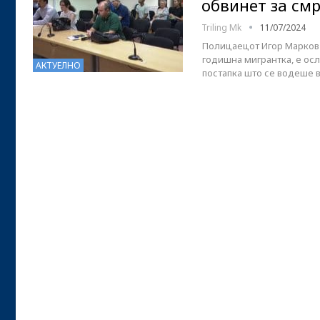
обвинет за см
Triling Mk
11/07/2024
Полицаецот Игор Марков о
годишна мигрантка, е ос
АКТУЕЛНО
постапка што се водеше в